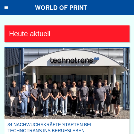
WORLD OF PRINT
Toggle
navigation
Heute aktuell
34 NACHWUCHSKRÄFTE STARTEN BEI
TECHNOTRANS INS BERUFSLEBEN