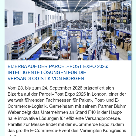
BIZERBA AUF DER PARCEL+POST EXPO 2026:
INTELLIGENTE LÖSUNGEN FÜR DIE
VERSANDLOGISTIK VON MORGEN
Vom 23. bis zum 24. September 2026 präsentiert sich
Bizerba auf der Parcel+Post Expo 2026 in London, einer der
weltweit führenden Fachmessen für Paket-, Post- und E-
Commerce-Logistik. Gemeinsam mit seinem Partner Bluhm
Weber zeigt das Unternehmen an Stand F40 in der Haupt­
halle innovative Lösungen für effiziente Versandprozesse.
Parallel zur Messe findet mit der eCommerce Expo zudem
das größte E-Commerce-Event des Vereinigten Königreichs