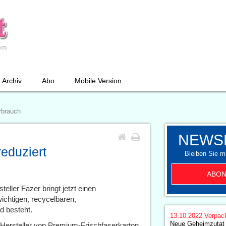
Archiv
Abo
Mobile Version
rbrauch
NEWS
eduziert
Bleiben Sie mi
ABON
eller Fazer bringt jetzt einen
ichtigen, recycelbaren,
d besteht.
13.10.2022
Verpac
Neue Geheimzutat 
 Hersteller von Premium-Frischfaserkarton