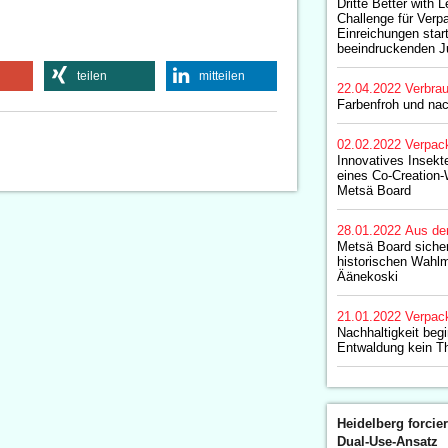
Dritte Better with 
Challenge für Verp
Einreichungen start
beeindruckenden J
teilen
mitteilen
22.04.2022
Verbrau
Farbenfroh und nac
02.02.2022
Verpac
Innovatives Insekt
eines Co-Creation
Metsä Board
28.01.2022
Aus de
Metsä Board sicher
historischen Wahl
Äänekoski
21.01.2022
Verpac
Nachhaltigkeit beg
Entwaldung kein T
Heidelberg forcier
Dual-Use-Ansatz