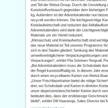
und Teil der Metsä Group. Durch die Umstellung a
Kunststoffverbrauch gegenüber dem bisherigen P
kg. Außerdem ist der Adventskalender nun besser
recycelt werden können. Die leichtgewichtige Karto
Kreislaufwirtschaft und reduziert das Abfallau
Adventskalenders wird dank der Leichtgewichtig
Materials um ein Viertel reduziert.
„Klimaschutz und Kreislaufwirtschaft sind wichti
das neue Material ist Teil unseres Programms fü
sich in drei Säulen gliedert: Senkung des Materia
umweltverträglicherer Verpackungslösungen und 
Verpackungen“, erklärt Piia Soininen-Tengvall, P
„Bei Adventskalendern muss die Schokolade durch
der Regel kunststoffhaltig ist. In diesem Jahr er
durch einen recycelbaren Karton von Metsä Boar
„Unser Frischfaserkarton bietet die nötige Sicher
dort, wo Schokolade und Karton in direkten Kon
unser dispersionsbeschichteter Karton durch sens
bedeutet dies, dass der erstklassige Geschmack
bleibt“, erklärt Olli Haaranoja, Sales Director bei