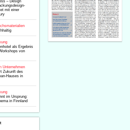
Less – Design
ackungsdesign-
et mit einer
ury
chsmaterialien
hhaltig
kung
enhotel als Ergebnis
-Workshops von
n Unternehmen
t Zukunft des
man-Hauses in
kung
innt im Ursprung:
hema in Finnland
t