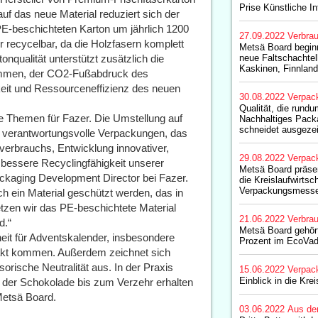
Prise Künstliche In
uf das neue Material reduziert sich der
E-beschichteten Karton um jährlich 1200
27.09.2022
Verbrau
 recycelbar, da die Holzfasern komplett
Metsä Board beginn
nqualität unterstützt zusätzlich die
neue Faltschachtelk
Kaskinen, Finnland
fkommen, der CO2-Fußabdruck des
keit und Ressourceneffizienz des neuen
30.08.2022
Verpac
Qualität, die rund
ge Themen für Fazer. Die Umstellung auf
Nachhaltiges Pack
schneidet ausgeze
r verantwortungsvolle Verpackungen, das
lverbrauchs, Entwicklung innovativer,
29.08.2022
Verpac
bessere Recyclingfähigkeit unserer
Metsä Board präsen
ackaging Development Director bei Fazer.
die Kreislaufwirtsc
Verpackungsmesse
 ein Material geschützt werden, das in
setzen wir das PE-beschichtete Material
21.06.2022
Verbrau
d.“
Metsä Board gehör
heit für Adventskalender, insbesondere
Prozent im EcoVad
takt kommen. Außerdem zeichnet sich
orische Neutralität aus. In der Praxis
15.06.2022
Verpac
Einblick in die Krei
 der Schokolade bis zum Verzehr erhalten
 Metsä Board.
03.06.2022
Aus de