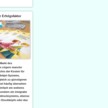
er Erfolgsfaktor
Markt des
ks zögern manche
hts der Kosten für
 Inkjet-Systeme,
leich zu günstigeren
bei häufig übersehen
einfach ein weiteres
sondern ein integraler
etdrucksystems, ebenso
e Druckköpfe oder das
.