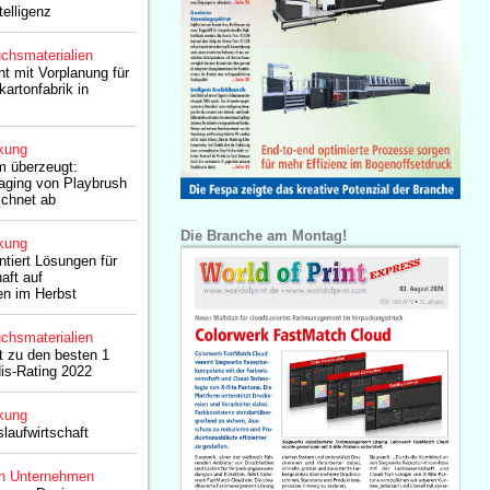
telligenz
chsmaterialien
t mit Vorplanung für
artonfabrik in
kung
um überzeugt:
aging von Playbrush
ichnet ab
Die Branche am Montag!
kung
tiert Lösungen für
haft auf
n im Herbst
chsmaterialien
t zu den besten 1
is-Rating 2022
kung
slaufwirtschaft
n Unternehmen