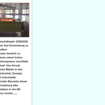
eschäftsjahr 2025/2026
 um ihre Entwicklung zu
ellten
men deutlich zu
Basis seiner hohen
emkompetenz erschließt
Dual- Use-Ansatz
iche Märkte in den
icherheit, Energie,
 industrielle
raler Baustein dieser
ündelung aller
itäten in der HD
es GmbH.......