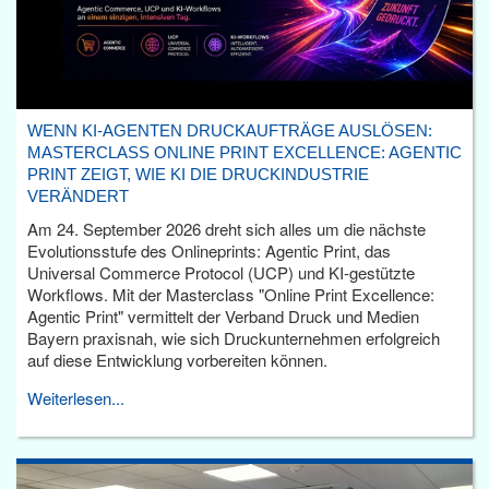
WENN KI-AGENTEN DRUCKAUFTRÄGE AUSLÖSEN:
MASTERCLASS ONLINE PRINT EXCELLENCE: AGENTIC
PRINT ZEIGT, WIE KI DIE DRUCKINDUSTRIE
VERÄNDERT
Am 24. September 2026 dreht sich alles um die nächste
Evolutionsstufe des Onlineprints: Agentic Print, das
Universal Commerce Protocol (UCP) und KI-gestützte
Workflows. Mit der Masterclass "Online Print Excellence:
Agentic Print" vermittelt der Verband Druck und Medien
Bayern praxisnah, wie sich Druckunternehmen erfolgreich
auf diese Entwicklung vorbereiten können.
Weiterlesen...