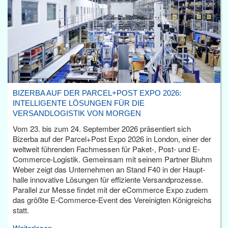
BIZERBA AUF DER PARCEL+POST EXPO 2026:
INTELLIGENTE LÖSUNGEN FÜR DIE
VERSANDLOGISTIK VON MORGEN
Vom 23. bis zum 24. September 2026 präsentiert sich
Bizerba auf der Parcel+Post Expo 2026 in London, einer der
weltweit führenden Fachmessen für Paket-, Post- und E-
Commerce-Logistik. Gemeinsam mit seinem Partner Bluhm
Weber zeigt das Unternehmen an Stand F40 in der Haupt­
halle innovative Lösungen für effiziente Versandprozesse.
Parallel zur Messe findet mit der eCommerce Expo zudem
das größte E-Commerce-Event des Vereinigten Königreichs
statt.
Weiterlesen...