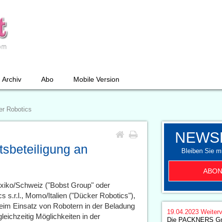
Archiv
Abo
Mobile Version
er Robotics
NEWS
sbeteiligung an
Bleiben Sie mi
ABON
xiko/Schweiz ("Bobst Group" oder
 s.r.l., Momo/Italien ("Dücker Robotics"),
beim Einsatz von Robotern in der Beladung
19.04.2023
Weiterv
leichzeitig Möglichkeiten in der
Die PACKNERS GmbH