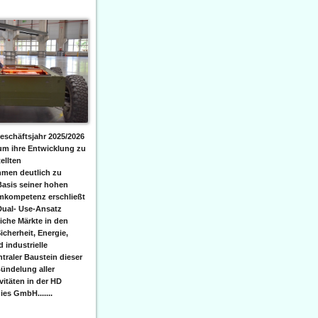
eschäftsjahr 2025/2026
 um ihre Entwicklung zu
ellten
men deutlich zu
Basis seiner hohen
emkompetenz erschließt
Dual- Use-Ansatz
iche Märkte in den
icherheit, Energie,
 industrielle
raler Baustein dieser
ündelung aller
itäten in der HD
es GmbH.......