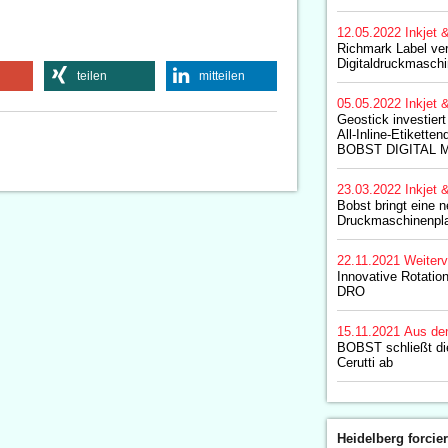
12.05.2022
Inkjet 
Richmark Label verf
Digitaldruckmasc
teilen
mitteilen
05.05.2022
Inkjet 
Geostick investiert 
All-Inline-Etikett
BOBST DIGITAL 
23.03.2022
Inkjet 
Bobst bringt eine n
Druckmaschinenpla
22.11.2021
Weiterv
Innovative Rotatio
DRO
15.11.2021
Aus de
BOBST schließt d
Cerutti ab
Heidelberg forcier