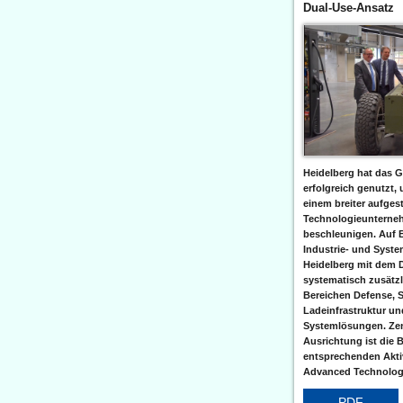
Dual-Use-Ansatz
Heidelberg hat das G
erfolgreich genutzt,
einem breiter aufgest
Technologieunterneh
beschleunigen. Auf 
Industrie- und Syst
Heidelberg mit dem 
systematisch zusätzl
Bereichen Defense, S
Ladeinfrastruktur und
Systemlösungen. Zent
Ausrichtung ist die B
entsprechenden Aktiv
Advanced Technologi
PDF