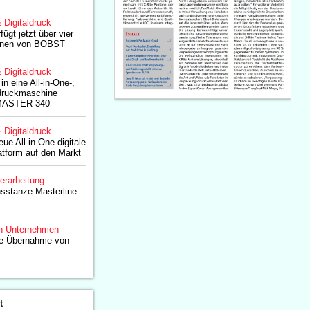
& Digitaldruck
ügt jetzt über vier
hinen von BOBST
& Digitaldruck
in eine All-in-One-,
endruckmaschine
MASTER 340
& Digitaldruck
eue All-in-One digitale
tform auf den Markt
erarbeitung
nsstanze Masterline
n Unternehmen
ie Übernahme von
t