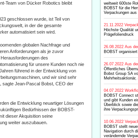
ent-Team von Dücker Robotics bleibt
weltweit 600ste Ro
BOBST für die Hers
Verpackungen aus
023 geschlossen wurde, ist Teil von
21.11.2022
Verpac
ckungswelt, in der die gesamte
Höchste Qualität u
rker automatisiert sein wird.
Prägefoliendruck
er boomenden globalen Nachfrage und
26.08.2022
Aus de
en Anforderungen als je zuvor
BOBST organisiert 
en Herausforderungen des
Automatisierung für unsere Kunden noch nie
26.07.2022
Aus de
Öffentliches Übern
 Jahren führend in der Entwicklung von
Bobst Group SA vo
rbeitungsmaschinen, und wir sind sehr
Mehrheitsaktionär
, sagte Jean-Pascal Bobst, CEO der
04.07.2022
Workfl
BOBST Connect ste
und gibt Kunden ei
den die Entwicklung neuartiger Lösungen
Überblick sowie die
 zukünftigen Bedürfnissen der BOBST-
ihre Verpackungspr
t dieser Akquisition seine
10.06.2022
Verpac
tung weiter auszubauen.
BOBST stellt neues
Navigation durch di
verändernde Verpac