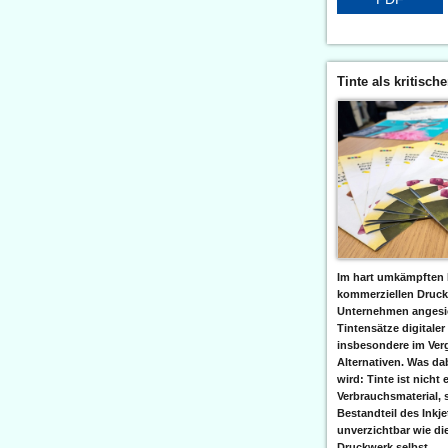
Tinte als kritisch
Im hart umkämpften 
kommerziellen Druc
Unternehmen angesic
Tintensätze digitaler
insbesondere im Verg
Alternativen. Was da
wird: Tinte ist nicht 
Verbrauchsmaterial, 
Bestandteil des Inkj
unverzichtbar wie di
Druckwerk selbst......