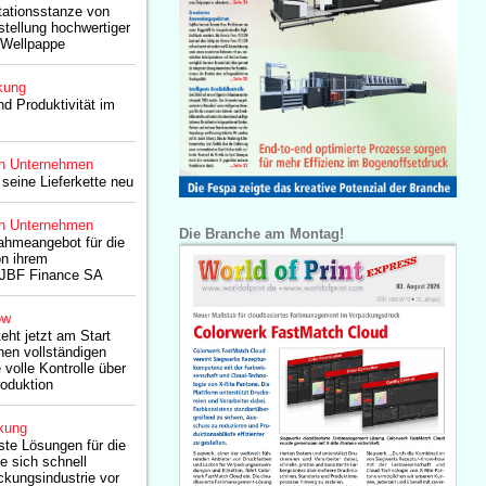
tationsstanze von
tellung hochwertiger
 Wellpappe
kung
nd Produktivität im
n Unternehmen
seine Lieferkette neu
n Unternehmen
Die Branche am Montag!
ahmeangebot für die
n ihrem
, JBF Finance SA
ow
ht jetzt am Start
nen vollständigen
 volle Kontrolle über
oduktion
kung
te Lösungen für die
e sich schnell
kungsindustrie vor