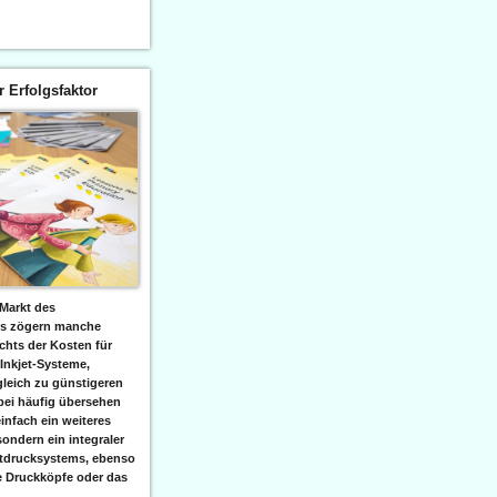
er Erfolgsfaktor
Markt des
ks zögern manche
hts der Kosten für
 Inkjet-Systeme,
leich zu günstigeren
bei häufig übersehen
einfach ein weiteres
sondern ein integraler
etdrucksystems, ebenso
e Druckköpfe oder das
.