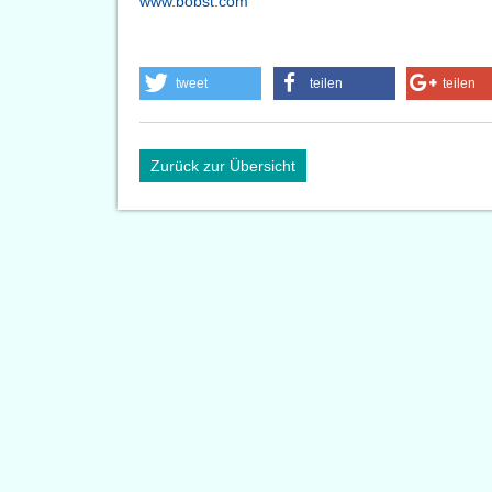
www.bobst.com
tweet
teilen
teilen
Zurück zur Übersicht