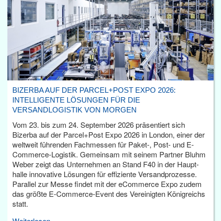
BIZERBA AUF DER PARCEL+POST EXPO 2026:
INTELLIGENTE LÖSUNGEN FÜR DIE
VERSANDLOGISTIK VON MORGEN
Vom 23. bis zum 24. September 2026 präsentiert sich
Bizerba auf der Parcel+Post Expo 2026 in London, einer der
weltweit führenden Fachmessen für Paket-, Post- und E-
Commerce-Logistik. Gemeinsam mit seinem Partner Bluhm
Weber zeigt das Unternehmen an Stand F40 in der Haupt­
halle innovative Lösungen für effiziente Versandprozesse.
Parallel zur Messe findet mit der eCommerce Expo zudem
das größte E-Commerce-Event des Vereinigten Königreichs
statt.
Weiterlesen...