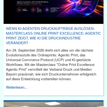
WENN KI-AGENTEN DRUCKAUFTRÄGE AUSLÖSEN:
MASTERCLASS ONLINE PRINT EXCELLENCE: AGENTIC
PRINT ZEIGT, WIE KI DIE DRUCKINDUSTRIE
VERÄNDERT
Am 24. September 2026 dreht sich alles um die nächste
Evolutionsstufe des Onlineprints: Agentic Print, das
Universal Commerce Protocol (UCP) und KI-gestützte
Workflows. Mit der Masterclass "Online Print Excellence:
Agentic Print" vermittelt der Verband Druck und Medien
Bayern praxisnah, wie sich Druckunternehmen erfolgreich
auf diese Entwicklung vorbereiten können.
Weiterlesen...