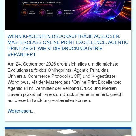
WENN KI-AGENTEN DRUCKAUFTRÄGE AUSLÖSEN:
MASTERCLASS ONLINE PRINT EXCELLENCE: AGENTIC
PRINT ZEIGT, WIE KI DIE DRUCKINDUSTRIE
VERÄNDERT
Am 24. September 2026 dreht sich alles um die nächste
Evolutionsstufe des Onlineprints: Agentic Print, das
Universal Commerce Protocol (UCP) und KI-gestützte
Workflows. Mit der Masterclass "Online Print Excellence:
Agentic Print" vermittelt der Verband Druck und Medien
Bayern praxisnah, wie sich Druckunternehmen erfolgreich
auf diese Entwicklung vorbereiten können.
Weiterlesen...