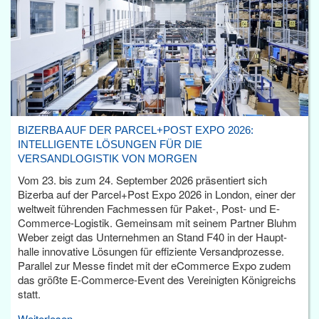
BIZERBA AUF DER PARCEL+POST EXPO 2026:
INTELLIGENTE LÖSUNGEN FÜR DIE
VERSANDLOGISTIK VON MORGEN
Vom 23. bis zum 24. September 2026 präsentiert sich
Bizerba auf der Parcel+Post Expo 2026 in London, einer der
weltweit führenden Fachmessen für Paket-, Post- und E-
Commerce-Logistik. Gemeinsam mit seinem Partner Bluhm
Weber zeigt das Unternehmen an Stand F40 in der Haupt­
halle innovative Lösungen für effiziente Versandprozesse.
Parallel zur Messe findet mit der eCommerce Expo zudem
das größte E-Commerce-Event des Vereinigten Königreichs
statt.
Weiterlesen...