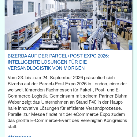
BIZERBA AUF DER PARCEL+POST EXPO 2026:
INTELLIGENTE LÖSUNGEN FÜR DIE
VERSANDLOGISTIK VON MORGEN
Vom 23. bis zum 24. September 2026 präsentiert sich
Bizerba auf der Parcel+Post Expo 2026 in London, einer der
weltweit führenden Fachmessen für Paket-, Post- und E-
Commerce-Logistik. Gemeinsam mit seinem Partner Bluhm
Weber zeigt das Unternehmen an Stand F40 in der Haupt­
halle innovative Lösungen für effiziente Versandprozesse.
Parallel zur Messe findet mit der eCommerce Expo zudem
das größte E-Commerce-Event des Vereinigten Königreichs
statt.
Weiterlesen...