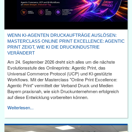
WENN KI-AGENTEN DRUCKAUFTRÄGE AUSLÖSEN:
MASTERCLASS ONLINE PRINT EXCELLENCE: AGENTIC
PRINT ZEIGT, WIE KI DIE DRUCKINDUSTRIE
VERÄNDERT
Am 24. September 2026 dreht sich alles um die nächste
Evolutionsstufe des Onlineprints: Agentic Print, das
Universal Commerce Protocol (UCP) und KI-gestützte
Workflows. Mit der Masterclass "Online Print Excellence:
Agentic Print" vermittelt der Verband Druck und Medien
Bayern praxisnah, wie sich Druckunternehmen erfolgreich
auf diese Entwicklung vorbereiten können.
Weiterlesen...