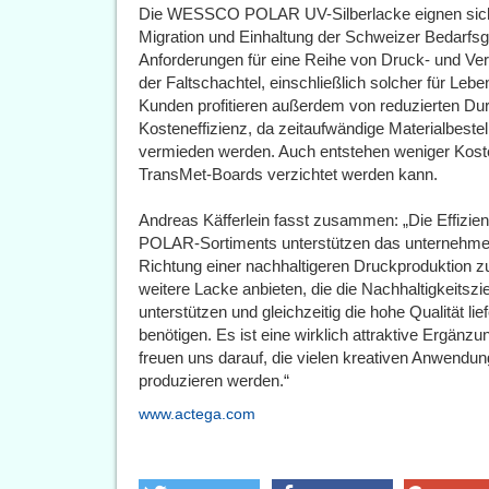
Die WESSCO POLAR UV-Silberlacke eignen sich 
Migration und Einhaltung der Schweizer Bedarfs
Anforderungen für eine Reihe von Druck- und V
der Faltschachtel, einschließlich solcher für Lebe
Kunden profitieren außerdem von reduzierten Dur
Kosteneffizienz, da zeitaufwändige Materialbestel
vermieden werden. Auch entstehen weniger Kosten
TransMet-Boards verzichtet werden kann.
Andreas Käfferlein fasst zusammen: „Die Effiz
POLAR-Sortiments unterstützen das unternehmen
Richtung einer nachhaltigeren Druckproduktion z
weitere Lacke anbieten, die die Nachhaltigkeits
unterstützen und gleichzeitig die hohe Qualität l
benötigen. Es ist eine wirklich attraktive Ergän
freuen uns darauf, die vielen kreativen Anwendu
produzieren werden.“
www.actega.com