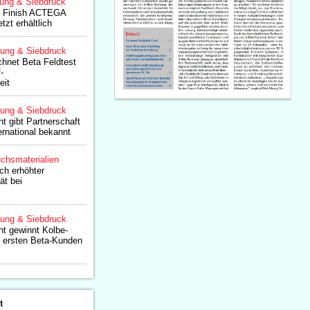
lung & Siebdruck
rt Finish ACTEGA
tzt erhältlich
lung & Siebdruck
chnet Beta Feldtest
-
eit
lung & Siebdruck
 gibt Partnerschaft
ernational bekannt
chsmaterialien
ch erhöhter
ät bei
lung & Siebdruck
t gewinnt Kolbe-
t ersten Beta-Kunden
t