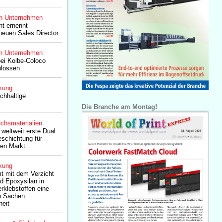
n Unternehmen
t ernennt
euen Sales Director
n Unternehmen
ei Kolbe-Coloco
hlossen
kung
chhaltige
Die Branche am Montag!
chsmaterialien
weltweit erste Dual
schichtung für
den Markt
kung
 mit dem Verzicht
d Epoxysilan in
klebstoffen eine
in Sachen
heit