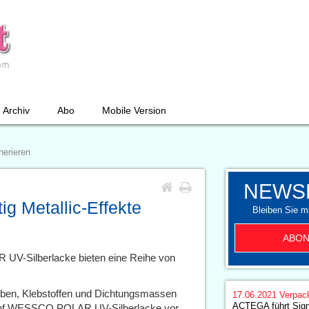
Archiv
Abo
Mobile Version
nerieren
NEWS
ig Metallic-Effekte
Bleiben Sie mi
ABON
V-Silberlacke bieten eine Reihe von
rben, Klebstoffen und Dichtungsmassen
17.06.2021
Verpac
ACTEGA führt Signi
t fünf WESSCO POLAR UV-Silberlacke vor,