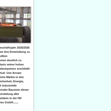
eschäftsjahr 2025/2026
 um ihre Entwicklung zu
ellten
men deutlich zu
Basis seiner hohen
emkompetenz erschließt
Dual- Use-Ansatz
iche Märkte in den
icherheit, Energie,
 industrielle
raler Baustein dieser
ündelung aller
itäten in der HD
es GmbH.......