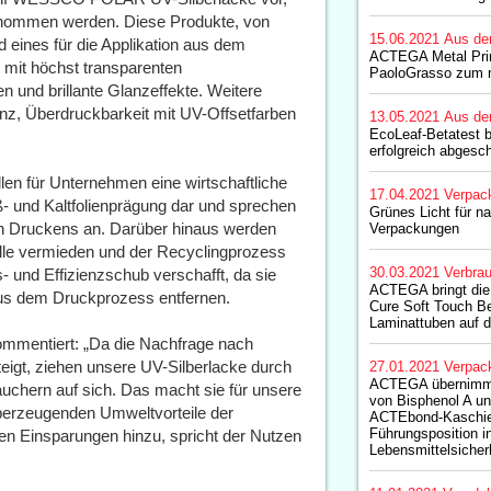
enommen werden. Diese Produkte, von
15.06.2021
Aus de
 eines für die Applikation aus dem
ACTEGA Metal Prin
 mit höchst transparenten
PaoloGrasso zum n
 und brillante Glanzeffekte. Weitere
zienz, Überdruckbarkeit mit UV-Offsetfarben
13.05.2021
Aus de
EcoLeaf-Betatest b
erfolgreich abgesc
n für Unternehmen eine wirtschaftliche
17.04.2021
Verpac
iß- und Kaltfolienprägung dar und sprechen
Grünes Licht für na
n Druckens an. Darüber hinaus werden
Verpackungen
fälle vermieden und der Recyclingprozess
30.03.2021
Verbrau
- und Effizienzschub verschafft, da sie
ACTEGA bringt die 
 aus dem Druckprozess entfernen.
Cure Soft Touch Be
Laminattuben auf 
ommentiert: „Da die Nachfrage nach
igt, ziehen unsere UV-Silberlacke durch
27.01.2021
Verpac
ACTEGA übernimmt
auchern auf sich. Das macht sie für unsere
von Bisphenol A un
berzeugenden Umweltvorteile der
ACTEbond-Kaschier
Führungsposition 
 Einsparungen hinzu, spricht der Nutzen
Lebensmittelsicher