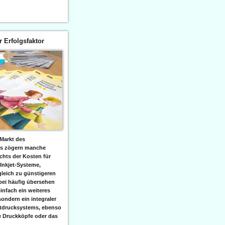
er Erfolgsfaktor
Markt des
ks zögern manche
hts der Kosten für
 Inkjet-Systeme,
leich zu günstigeren
bei häufig übersehen
einfach ein weiteres
sondern ein integraler
etdrucksystems, ebenso
e Druckköpfe oder das
.