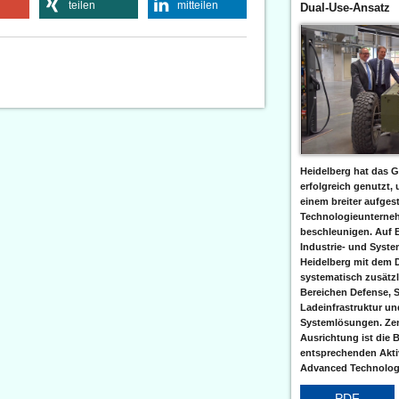
teilen
mitteilen
Dual-Use-Ansatz
Heidelberg hat das G
erfolgreich genutzt,
einem breiter aufgest
Technologieunterneh
beschleunigen. Auf 
Industrie- und Syst
Heidelberg mit dem 
systematisch zusätzl
Bereichen Defense, S
Ladeinfrastruktur und
Systemlösungen. Zent
Ausrichtung ist die B
entsprechenden Aktiv
Advanced Technologi
PDF