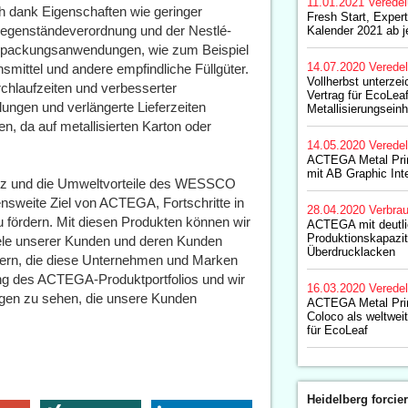
11.01.2021
Verede
dank Eigenschaften wie geringer
Fresh Start, Expe
gegenständeverordnung und der Nestlé-
Kalender 2021 ab je
erpackungsanwendungen, wie zum Beispiel
14.07.2020
Verede
nsmittel und andere empfindliche Füllgüter.
Vollherbst unterzei
chlaufzeiten und verbesserter
Vertrag für EcoLeaf
lungen und verlängerte Lieferzeiten
Metallisierungseinh
, da auf metallisierten Karton oder
14.05.2020
Verede
ACTEGA Metal Print
mit AB Graphic Int
ienz und die Umweltvorteile des WESSCO
sweite Ziel von ACTEGA, Fortschritte in
28.04.2020
Verbrau
u fördern. Mit diesen Produkten können wir
ACTEGA mit deutli
Produktionskapazit
ziele unserer Kunden und deren Kunden
Überdrucklacken
iefern, die diese Unternehmen und Marken
zung des ACTEGA-Produktportfolios und wir
16.03.2020
Verede
ngen zu sehen, die unsere Kunden
ACTEGA Metal Prin
Coloco als weltwei
für EcoLeaf
Heidelberg forcier