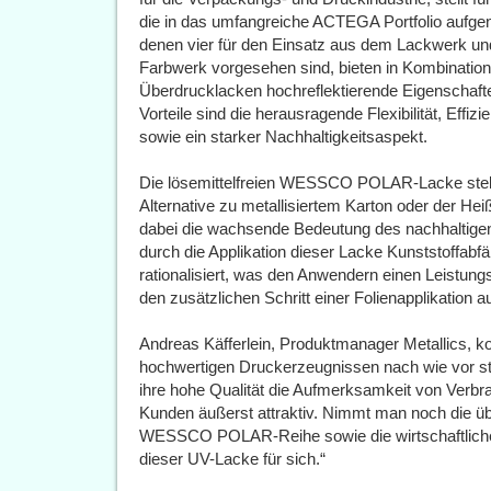
die in das umfangreiche ACTEGA Portfolio aufg
denen vier für den Einsatz aus dem Lackwerk und
Farbwerk vorgesehen sind, bieten in Kombination
Überdrucklacken hochreflektierende Eigenschaften
Vorteile sind die herausragende Flexibilität, Effi
sowie ein starker Nachhaltigkeitsaspekt.
Die lösemittelfreien WESSCO POLAR-Lacke stelle
Alternative zu metallisiertem Karton oder der He
dabei die wachsende Bedeutung des nachhaltige
durch die Applikation dieser Lacke Kunststoffab
rationalisiert, was den Anwendern einen Leistungs
den zusätzlichen Schritt einer Folienapplikation
Andreas Käfferlein, Produktmanager Metallics, k
hochwertigen Druckerzeugnissen nach wie vor ste
ihre hohe Qualität die Aufmerksamkeit von Verbr
Kunden äußerst attraktiv. Nimmt man noch die ü
WESSCO POLAR-Reihe sowie die wirtschaftlichen
dieser UV-Lacke für sich.“