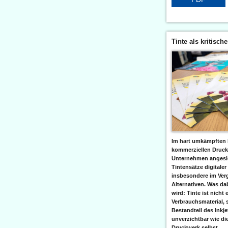
Tinte als kritisch
Im hart umkämpften 
kommerziellen Druc
Unternehmen angesic
Tintensätze digitaler
insbesondere im Verg
Alternativen. Was da
wird: Tinte ist nicht 
Verbrauchsmaterial, 
Bestandteil des Inkj
unverzichtbar wie di
Druckwerk selbst......