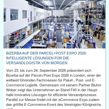
BIZERBA AUF DER PARCEL+POST EXPO 2026:
INTELLIGENTE LÖSUNGEN FÜR DIE
VERSANDLOGISTIK VON MORGEN
Vom 23. bis zum 24. September 2026 präsentiert sich
Bizerba auf der Parcel+Post Expo 2026 in London, einer der
weltweit führenden Fachmessen für Paket-, Post- und E-
Commerce-Logistik. Gemeinsam mit seinem Partner Bluhm
Weber zeigt das Unternehmen an Stand F40 in der Haupt­
halle innovative Lösungen für effiziente Versandprozesse.
Parallel zur Messe findet mit der eCommerce Expo zudem
das größte E-Commerce-Event des Vereinigten Königreichs