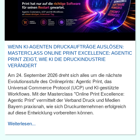
WENN KI-AGENTEN DRUCKAUFTRÄGE AUSLÖSEN:
MASTERCLASS ONLINE PRINT EXCELLENCE: AGENTIC
PRINT ZEIGT, WIE KI DIE DRUCKINDUSTRIE
VERÄNDERT
Am 24. September 2026 dreht sich alles um die nächste
Evolutionsstufe des Onlineprints: Agentic Print, das
Universal Commerce Protocol (UCP) und KI-gestützte
Workflows. Mit der Masterclass "Online Print Excellence:
Agentic Print" vermittelt der Verband Druck und Medien
Bayern praxisnah, wie sich Druckunternehmen erfolgreich
auf diese Entwicklung vorbereiten können.
Weiterlesen...