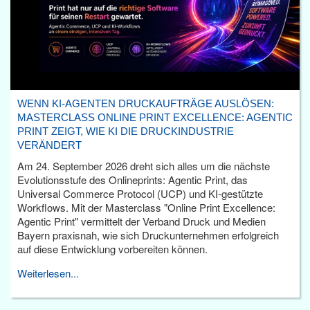
WENN KI-AGENTEN DRUCKAUFTRÄGE AUSLÖSEN:
MASTERCLASS ONLINE PRINT EXCELLENCE: AGENTIC
PRINT ZEIGT, WIE KI DIE DRUCKINDUSTRIE
VERÄNDERT
Am 24. September 2026 dreht sich alles um die nächste
Evolutionsstufe des Onlineprints: Agentic Print, das
Universal Commerce Protocol (UCP) und KI-gestützte
Workflows. Mit der Masterclass "Online Print Excellence:
Agentic Print" vermittelt der Verband Druck und Medien
Bayern praxisnah, wie sich Druckunternehmen erfolgreich
auf diese Entwicklung vorbereiten können.
Weiterlesen...