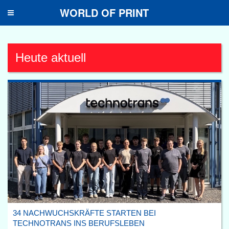
WORLD OF PRINT
Toggle
navigation
Heute aktuell
34 NACHWUCHSKRÄFTE STARTEN BEI
TECHNOTRANS INS BERUFSLEBEN