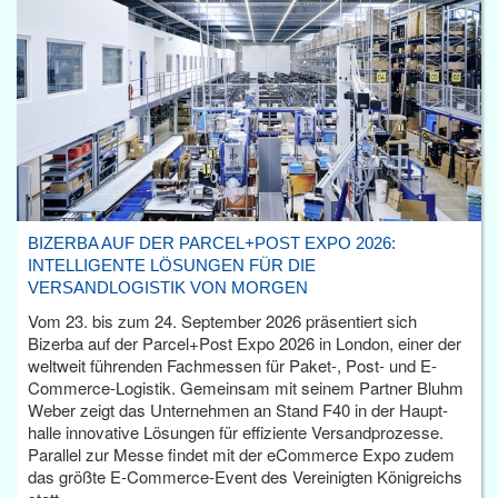
BIZERBA AUF DER PARCEL+POST EXPO 2026:
INTELLIGENTE LÖSUNGEN FÜR DIE
VERSANDLOGISTIK VON MORGEN
Vom 23. bis zum 24. September 2026 präsentiert sich
Bizerba auf der Parcel+Post Expo 2026 in London, einer der
weltweit führenden Fachmessen für Paket-, Post- und E-
Commerce-Logistik. Gemeinsam mit seinem Partner Bluhm
Weber zeigt das Unternehmen an Stand F40 in der Haupt­
halle innovative Lösungen für effiziente Versandprozesse.
Parallel zur Messe findet mit der eCommerce Expo zudem
das größte E-Commerce-Event des Vereinigten Königreichs