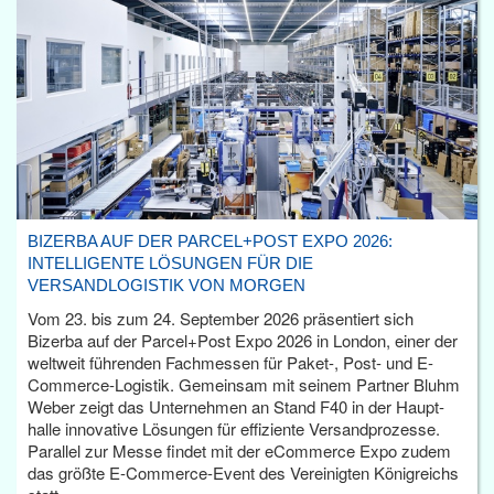
BIZERBA AUF DER PARCEL+POST EXPO 2026:
INTELLIGENTE LÖSUNGEN FÜR DIE
VERSANDLOGISTIK VON MORGEN
Vom 23. bis zum 24. September 2026 präsentiert sich
Bizerba auf der Parcel+Post Expo 2026 in London, einer der
weltweit führenden Fachmessen für Paket-, Post- und E-
Commerce-Logistik. Gemeinsam mit seinem Partner Bluhm
Weber zeigt das Unternehmen an Stand F40 in der Haupt­
halle innovative Lösungen für effiziente Versandprozesse.
Parallel zur Messe findet mit der eCommerce Expo zudem
das größte E-Commerce-Event des Vereinigten Königreichs