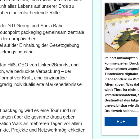
nft alles Lebens auf unserer Erde zu
dabei eine entscheidende Rolle.
i der STI Group, und Sonja Bähr,
 touchpoint packaging gemeinsam zentrale
g der europäischen
ei auf der Einhaltung der Gesetzgebung
ackungsindustrie.
Im hart umkämpften 
kommerziellen Druc
tefan Hilß, CEO von Linked2Brands, und
Unternehmen angesic
n, wie bedruckte Verpackung – der
Tintensätze digitaler
ormativer Kraft, eine einzigartige
insbesondere im Verg
radig individualisierte Markenerlebnisse
Alternativen. Was da
wird: Tinte ist nicht 
Verbrauchsmaterial, 
Bestandteil des Inkj
unverzichtbar wie di
t packaging wird es eine Tour rund um
Druckwerk selbst......
ösungen über die gesamte drupa geben.
PDF
ation Walk an mehreren Tagen vor allem
punkte, Projekte und Netzwerkmöglichkeiten