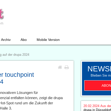
Archiv
Abo
Mobile Version
g auf der drupa 2024
NEWS
r touchpoint
Bleiben Sie mi
24
ABON
nnovativen Lösungen für
nzial entfalten können, zeigt die drupa
Hot-Spot rund um die Zukunft der
20.02.2024
Aus de
Halle 3.
drupa in Düsseldor