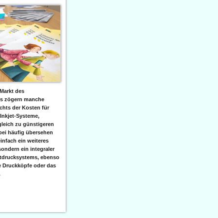
Markt des
ks zögern manche
hts der Kosten für
 Inkjet-Systeme,
leich zu günstigeren
bei häufig übersehen
einfach ein weiteres
sondern ein integraler
etdrucksystems, ebenso
e Druckköpfe oder das
.