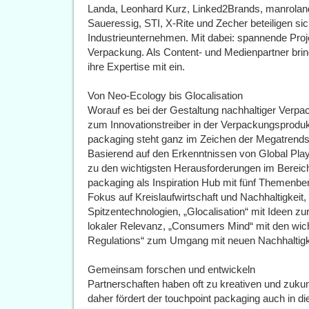
Landa, Leonhard Kurz, Linked2Brands, manrolan
Saueressig, STI, X-Rite und Zecher beteiligen si
Industrieunternehmen. Mit dabei: spannende Proj
Verpackung. Als Content- und Medienpartner bri
ihre Expertise mit ein.
Von Neo-Ecology bis Glocalisation
Worauf es bei der Gestaltung nachhaltiger Ver
zum Innovationstreiber in der Verpackungsproduk
packaging steht ganz im Zeichen der Megatrends N
Basierend auf den Erkenntnissen von Global Play
zu den wichtigsten Herausforderungen im Bereic
packaging als Inspiration Hub mit fünf Themenbe
Fokus auf Kreislaufwirtschaft und Nachhaltigkeit, 
Spitzentechnologien, „Glocalisation“ mit Ideen zu
lokaler Relevanz, „Consumers Mind“ mit den wich
Regulations“ zum Umgang mit neuen Nachhaltigk
Gemeinsam forschen und entwickeln
Partnerschaften haben oft zu kreativen und zuku
daher fördert der touchpoint packaging auch in d