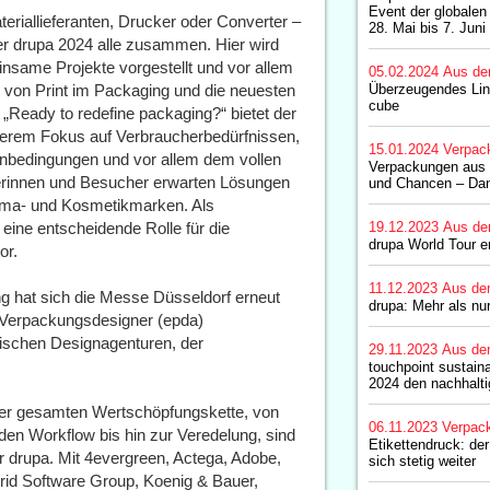
Event der globalen
eriallieferanten, Drucker oder Converter –
28. Mai bis 7. Juni
r drupa 2024 alle zusammen. Hier wird
insame Projekte vorgestellt und vor allem
05.02.2024
Aus de
n von Print im Packaging und die neuesten
Überzeugendes Lin
cube
„Ready to redefine packaging?“ bietet der
nderem Fokus auf Verbraucherbedürfnissen,
15.01.2024
Verpac
nbedingungen und vor allem dem vollen
Verpackungen aus 
erinnen und Besucher erwarten Lösungen
und Chancen – Dan
arma- und Kosmetikmarken. Als
ine entscheidende Rolle für die
19.12.2023
Aus de
drupa World Tour er
or.
11.12.2023
Aus de
ng hat sich die Messe Düsseldorf erneut
drupa: Mehr als n
 Verpackungsdesigner (epda)
ischen Designagenturen, der
29.11.2023
Aus de
touchpoint sustaina
2024 den nachhalti
der gesamten Wertschöpfungskette, von
06.11.2023
Verpac
den Workflow bis hin zur Veredelung, sind
Etikettendruck: der
der drupa. Mit 4evergreen, Actega, Adobe,
sich stetig weiter
rid Software Group, Koenig & Bauer,