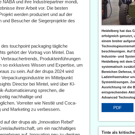
e NABA und ihre Industriepartner mondi,
isse ihrer Arbeit vor. Die besten
ojekt werden produziert und auf der
 und Besucher die Siegerprojekte des
Heidelberg hat das G
erfolgreich genutzt,
einem breiter aufgest
des touchpoint packaging tägliche
Technologieunterneh
beschleunigen. Auf 
hts gehört der Vortrag von Mintel. Das
Industrie- und Syst
 Verbrauchertrends, Produkteinführungen
Heidelberg mit dem 
n so exklusives Wissen und Expertise, um
systematisch zusätzl
aus zu sein. Auf der drupa 2024 wird
Bereichen Defense, S
die Verpackungsindustrie im Mittelpunkt
Ladeinfrastruktur und
Systemlösungen. Zent
ghts Director bei Mintel, wird über KI-
Ausrichtung ist die B
ik-Automatisierung sprechen, die
entsprechenden Aktiv
zeitig nachhaltige und
Advanced Technologi
lichen. Vorreiter wie Nestlé und Coca-
PDF
ng und Marketing zu verbessern.
uf der drupa als „Innovation Rebel“
Kreislaufwirtschaft, um ein nachhaltiges
Tinte als kritisch
ternehmen auf, Innovation neu zu denken