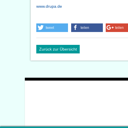
www.drupa.de
tweet
teilen
teilen
Zurück zur Übersicht