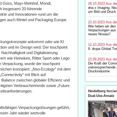
d Goss, Mayr-Melnhof, Mondi,
28.10.2023
Aus de
dna x Imaging: Ne
ch insgesamt 20 führende
um Bild und Druck 
ekte und Innovationen rund um die
ngen auch Mintel und Packaging Europe
23.10.2023
Aus de
Wie heben wir den 
Verpackungen aus 
neues Niveau?
packungskonzepte ankommt oder wie KI
12.10.2023
Aus de
tion und im Design wird: Der touchpoint
9. drupa Global Tr
achhaltigkeit und Digitalisierung.
ern wie Heineken, Ritter Sport oder Lego
22.09.2023
Aus de
h Verpackung, wurde der touchpoint
Die Kraft der Comm
vielversprechende 
reichen konzipiert: „Neo-Ecology“ mit dem
Druckindustrie
„Connectivity“ mit Blick auf
r Balance zwischen globaler Effizienz und
tigsten Verbrauchertrends sowie „Future
eitsanforderungen.
Heidelberg forcier
Dual-Use-Ansatz
nftsfähigen Verpackungslösungen geführt,
iesem Jahr wieder wertvolle