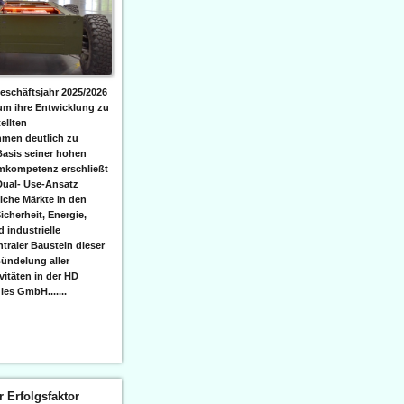
eschäftsjahr 2025/2026
 um ihre Entwicklung zu
ellten
men deutlich zu
Basis seiner hohen
emkompetenz erschließt
Dual- Use-Ansatz
iche Märkte in den
icherheit, Energie,
 industrielle
raler Baustein dieser
ündelung aller
itäten in der HD
es GmbH.......
er Erfolgsfaktor