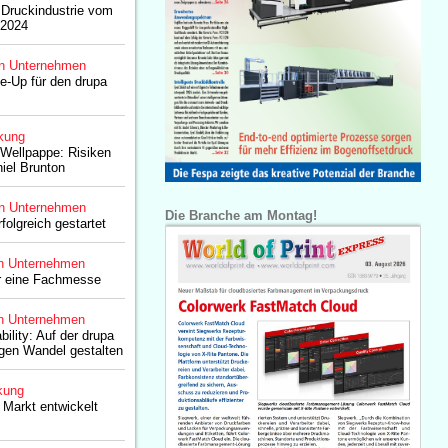
 Druckindustrie vom
 2024
n Unternehmen
e-Up für den drupa
kung
Wellpappe: Risiken
iel Brunton
n Unternehmen
Die Branche am Montag!
folgreich gestartet
n Unternehmen
ur eine Fachmesse
n Unternehmen
bility: Auf der drupa
gen Wandel gestalten
kung
 Markt entwickelt