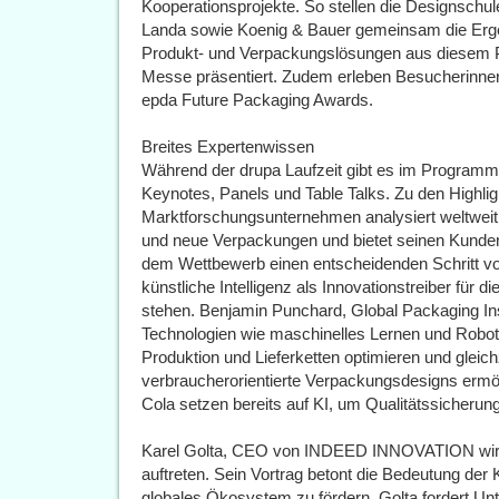
Kooperationsprojekte. So stellen die Designschul
Landa sowie Koenig & Bauer gemeinsam die Ergebn
Produkt- und Verpackungslösungen aus diesem Pr
Messe präsentiert. Zudem erleben Besucherinnen
epda Future Packaging Awards.
Breites Expertenwissen
Während der drupa Laufzeit gibt es im Programm 
Keynotes, Panels und Table Talks. Zu den Highlig
Marktforschungsunternehmen analysiert weltweit
und neue Verpackungen und bietet seinen Kunde
dem Wettbewerb einen entscheidenden Schritt vor
künstliche Intelligenz als Innovationstreiber für 
stehen. Benjamin Punchard, Global Packaging Insi
Technologien wie maschinelles Lernen und Robot
Produktion und Lieferketten optimieren und gleich
verbraucherorientierte Verpackungsdesigns ermög
Cola setzen bereits auf KI, um Qualitätssicheru
Karel Golta, CEO von INDEED INNOVATION wird a
auftreten. Sein Vortrag betont die Bedeutung der 
globales Ökosystem zu fördern. Golta fordert Un