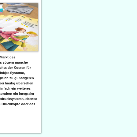
Markt des
ks zögern manche
hts der Kosten für
 Inkjet-Systeme,
leich zu günstigeren
bei häufig übersehen
einfach ein weiteres
sondern ein integraler
etdrucksystems, ebenso
e Druckköpfe oder das
.