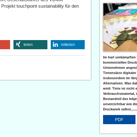
rojekt touchpoint sustainability für den
teilen
mitteilen
Im hart umkämpften 
kommerziellen Druc
Unternehmen angesic
Tintensätze digitaler
insbesondere im Verg
Alternativen. Was da
wird: Tinte ist nicht 
Verbrauchsmaterial, 
Bestandteil des Inkj
unverzichtbar wie di
Druckwerk selbst......
PDF