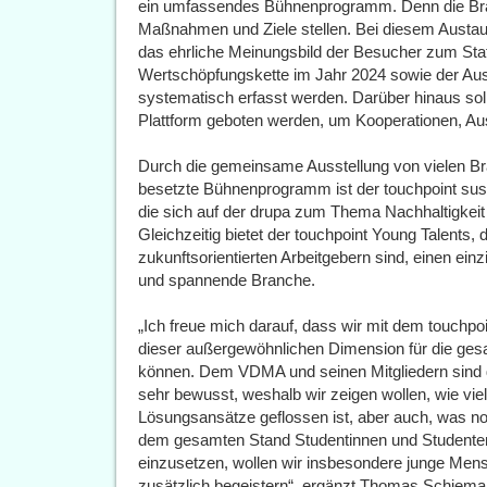
ein umfassendes Bühnenprogramm. Denn die Branc
Maßnahmen und Ziele stellen. Bei diesem Austau
das ehrliche Meinungsbild der Besucher zum Sta
Wertschöpfungskette im Jahr 2024 sowie der Ausb
systematisch erfasst werden. Darüber hinaus sol
Plattform geboten werden, um Kooperationen, Au
Durch die gemeinsame Ausstellung von vielen Br
besetzte Bühnenprogramm ist der touchpoint sustai
die sich auf der drupa zum Thema Nachhaltigkei
Gleichzeitig bietet der touchpoint Young Talents,
zukunftsorientierten Arbeitgebern sind, einen einz
und spannende Branche.
„Ich freue mich darauf, dass wir mit dem touchpoi
dieser außergewöhnlichen Dimension für die gesa
können. Dem VDMA und seinen Mitgliedern sind 
sehr bewusst, weshalb wir zeigen wollen, wie vie
Lösungsansätze geflossen ist, aber auch, was noc
dem gesamten Stand Studentinnen und Studenten
einzusetzen, wollen wir insbesondere junge Men
zusätzlich begeistern“, ergänzt Thomas Schiem