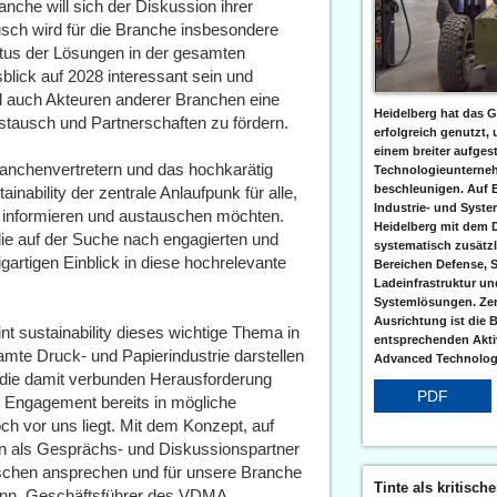
he will sich der Diskussion ihrer
sch wird für die Branche insbesondere
tus der Lösungen in der gesamten
lick auf 2028 interessant sein und
l auch Akteuren anderer Branchen eine
Heidelberg hat das G
stausch und Partnerschaften zu fördern.
erfolgreich genutzt,
einem breiter aufgest
anchenvertretern und das hochkarätig
Technologieunterneh
beschleunigen. Auf 
nability der zentrale Anlaufpunk für alle,
Industrie- und Syst
t informieren und austauschen möchten.
Heidelberg mit dem 
 die auf der Suche nach engagierten und
systematisch zusätzl
igartigen Einblick in diese hochrelevante
Bereichen Defense, S
Ladeinfrastruktur und
Systemlösungen. Zent
Ausrichtung ist die B
nt sustainability dieses wichtige Thema in
entsprechenden Aktiv
mte Druck- und Papierindustrie darstellen
Advanced Technologi
die damit verbunden Herausforderung
PDF
l Engagement bereits in mögliche
h vor uns liegt. Mit dem Konzept, auf
 als Gesprächs- und Diskussionspartner
schen ansprechen und für unsere Branche
Tinte als kritisch
ann, Geschäftsführer des VDMA