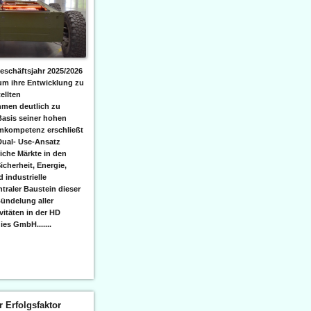
eschäftsjahr 2025/2026
 um ihre Entwicklung zu
ellten
men deutlich zu
Basis seiner hohen
emkompetenz erschließt
Dual- Use-Ansatz
iche Märkte in den
icherheit, Energie,
 industrielle
raler Baustein dieser
ündelung aller
itäten in der HD
es GmbH.......
er Erfolgsfaktor