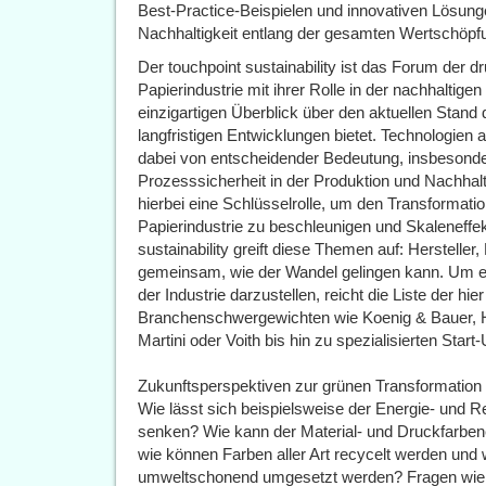
Best-Practice-Beispielen und innovativen Lösung
Nachhaltigkeit entlang der gesamten Wertschöpf
Der touchpoint sustainability ist das Forum der d
Papierindustrie mit ihrer Rolle in der nachhaltige
einzigartigen Überblick über den aktuellen Stand 
langfristigen Entwicklungen bietet. Technologie
dabei von entscheidender Bedeutung, insbesonder
Prozesssicherheit in der Produktion und Nachhaltig
hierbei eine Schlüsselrolle, um den Transformati
Papierindustrie zu beschleunigen und Skaleneffek
sustainability greift diese Themen auf: Herstell
gemeinsam, wie der Wandel gelingen kann. Um e
der Industrie darzustellen, reicht die Liste der hi
Branchenschwergewichten wie Koenig & Bauer, H
Martini oder Voith bis hin zu spezialisierten Start
Zukunftsperspektiven zur grünen Transformation
Wie lässt sich beispielsweise der Energie- und 
senken? Wie kann der Material- und Druckfarben
wie können Farben aller Art recycelt werden und
umweltschonend umgesetzt werden? Fragen wie 