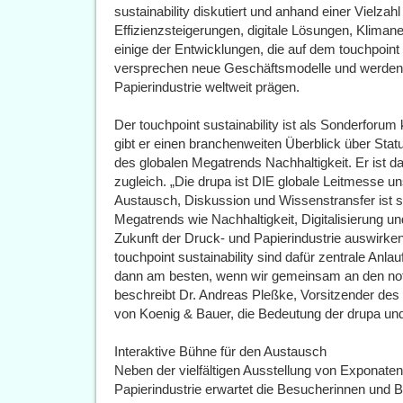
sustainability diskutiert und anhand einer Vielza
Effizienzsteigerungen, digitale Lösungen, Klimaneu
einige der Entwicklungen, die auf dem touchpoint 
versprechen neue Geschäftsmodelle und werden 
Papierindustrie weltweit prägen.
Der touchpoint sustainability ist als Sonderforu
gibt er einen branchenweiten Überblick über St
des globalen Megatrends Nachhaltigkeit. Er ist 
zugleich. „Die drupa ist DIE globale Leitmesse un
Austausch, Diskussion und Wissenstransfer ist si
Megatrends wie Nachhaltigkeit, Digitalisierung un
Zukunft der Druck- und Papierindustrie auswirke
touchpoint sustainability sind dafür zentrale Anla
dann am besten, wenn wir gemeinsam an den not
beschreibt Dr. Andreas Pleßke, Vorsitzender de
von Koenig & Bauer, die Bedeutung der drupa und 
Interaktive Bühne für den Austausch
Neben der vielfältigen Ausstellung von Exponat
Papierindustrie erwartet die Besucherinnen und B