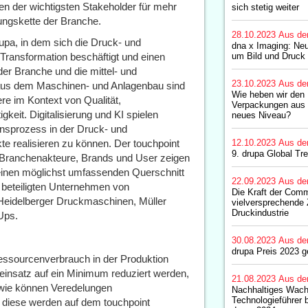
en der wichtigsten Stakeholder für mehr
sich stetig weiter
ungskette der Branche.
28.10.2023
Aus de
rupa, in dem sich die Druck- und
dna x Imaging: Ne
n Transformation beschäftigt und einen
um Bild und Druck 
der Branche und die mittel- und
23.10.2023
Aus de
n aus dem Maschinen- und Anlagenbau sind
Wie heben wir den 
e im Kontext von Qualität,
Verpackungen aus 
keit. Digitalisierung und KI spielen
neues Niveau?
onsprozess in der Druck- und
te realisieren zu können. Der touchpoint
12.10.2023
Aus de
9. drupa Global Tr
er, Branchenakteure, Brands und User zeigen
inen möglichst umfassenden Querschnitt
22.09.2023
Aus de
er beteiligten Unternehmen von
Die Kraft der Comm
eidelberger Druckmaschinen, Müller
vielversprechende 
Druckindustrie
-Ups.
30.08.2023
Aus de
drupa Preis 2023 g
Ressourcenverbrauch in der Produktion
einsatz auf ein Minimum reduziert werden,
21.08.2023
Aus de
 wie können Veredelungen
Nachhaltiges Wac
Technologieführer b
diese werden auf dem touchpoint