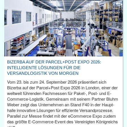
BIZERBA AUF DER PARCEL+POST EXPO 2026:
INTELLIGENTE LÖSUNGEN FÜR DIE
VERSANDLOGISTIK VON MORGEN
Vom 23. bis zum 24. September 2026 präsentiert sich
Bizerba auf der Parcel+Post Expo 2026 in London, einer der
weltweit führenden Fachmessen für Paket-, Post- und E-
Commerce-Logistik. Gemeinsam mit seinem Partner Bluhm
Weber zeigt das Unternehmen an Stand F40 in der Haupt­
halle innovative Lösungen für effiziente Versandprozesse.
Parallel zur Messe findet mit der eCommerce Expo zudem
das größte E-Commerce-Event des Vereinigten Königreichs