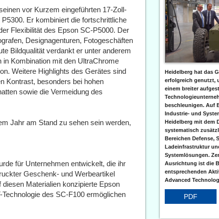
 seinen vor Kurzem eingeführten 17-Zoll-
5300. Er kombiniert die fortschrittliche
r Flexibilität des Epson SC-P5000. Der
ografen, Designagenturen, Fotogeschäften
te Bildqualität verdankt er unter anderem
 in Kombination mit den UltraChrome
tion. Weitere Highlights des Gerätes sind
Heidelberg hat das G
n Kontrast, besonders bei hohen
erfolgreich genutzt,
einem breiter aufgest
hatten sowie die Vermeidung des
Technologieunterneh
beschleunigen. Auf 
Industrie- und Syst
esem Jahr am Stand zu sehen sein werden,
Heidelberg mit dem 
systematisch zusätzl
Bereichen Defense, S
Ladeinfrastruktur und
Systemlösungen. Zent
de für Unternehmen entwickelt, die ihr
Ausrichtung ist die B
entsprechenden Aktiv
ruckter Geschenk- und Werbeartikel
Advanced Technologi
f diesen Materialien konzipierte Epson
T-Technologie des SC-F100 ermöglichen
PDF