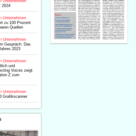
n Unternehmen
E 2024
n Unternehmen
it zu 100 Prozent
baren Quellen
n Unternehmen
im Gespräch: Das
Jahres 2023
n Unternehmen
tlich und
ecting Voices zeigt
ation Z zum
n Unternehmen
 Grafikscanner
t