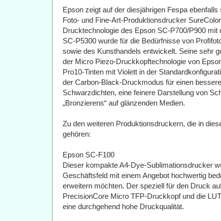
Epson zeigt auf der diesjährigen Fespa ebenfalls
Foto- und Fine-Art-Produktionsdrucker SureColor P
Drucktechnologie des Epson SC-P700/P900 mit de
SC-P5300 wurde für die Bedürfnisse von Profifot
sowie des Kunsthandels entwickelt. Seine sehr gu
der Micro Piezo-Druckkopftechnologie von Epson
Pro10-Tinten mit Violett in der Standardkonfigura
der Carbon-Black-Druckmodus für einen bessere
Schwarzdichten, eine feinere Darstellung von Sc
„Bronzierens“ auf glänzenden Medien.
Zu den weiteren Produktionsdruckern, die in di
gehören:
Epson SC-F100
Dieser kompakte A4-Dye-Sublimationsdrucker wur
Geschäftsfeld mit einem Angebot hochwertig bed
erweitern möchten. Der speziell für den Druck au
PrecisionCore Micro TFP-Druckkopf und die LU
eine durchgehend hohe Druckqualität.