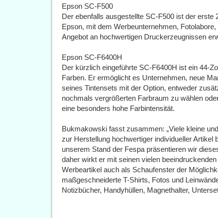
Epson SC-F500
Der ebenfalls ausgestellte SC-F500 ist der erste
Epson, mit dem Werbeunternehmen, Fotolabore, T
Angebot an hochwertigen Druckerzeugnissen erw
Epson SC-F6400H
Der kürzlich eingeführte SC-F6400H ist ein 44-Z
Farben. Er ermöglicht es Unternehmen, neue Ma
seines Tintensets mit der Option, entweder zusätz
nochmals vergrößerten Farbraum zu wählen oder 
eine besonders hohe Farbintensität.
Bukmakowski fasst zusammen: „Viele kleine und
zur Herstellung hochwertiger individueller Artik
unserem Stand der Fespa präsentieren wir diese
daher wirkt er mit seinen vielen beeindruckenden B
Werbeartikel auch als Schaufenster der Möglichke
maßgeschneiderte T-Shirts, Fotos und Leinwänden
Notizbücher, Handyhüllen, Magnethalter, Unterse