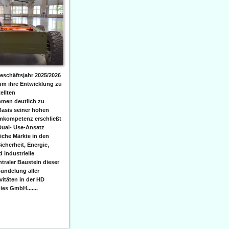
eschäftsjahr 2025/2026
 um ihre Entwicklung zu
ellten
men deutlich zu
Basis seiner hohen
emkompetenz erschließt
Dual- Use-Ansatz
iche Märkte in den
icherheit, Energie,
 industrielle
raler Baustein dieser
ündelung aller
itäten in der HD
es GmbH.......