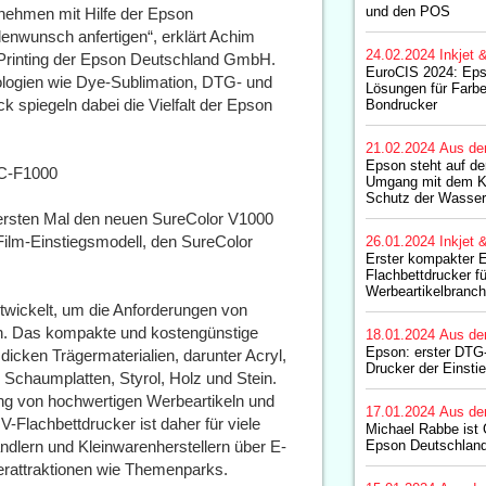
und den POS
rnehmen mit Hilfe der Epson
denwunsch anfertigen“, erklärt Achim
24.02.2024
Inkjet 
Printing der Epson Deutschland GmbH.
EuroCIS 2024: Eps
ologien wie Dye-Sublimation, DTG- und
Lösungen für Farbet
spiegeln dabei die Vielfalt der Epson
Bondrucker
21.02.2024
Aus de
Epson steht auf de
SC-F1000
Umgang mit dem K
Schutz der Wasser
 ersten Mal den neuen SureColor V1000
lm-Einstiegsmodell, den SureColor
26.01.2024
Inkjet 
Erster kompakter 
Flachbettdrucker fü
Werbeartikelbranc
wickelt, um die Anforderungen von
en. Das kompakte und kostengünstige
18.01.2024
Aus de
Epson: erster DTG
dicken Trägermaterialien, darunter Acryl,
Drucker der Einsti
 Schaumplatten, Styrol, Holz und Stein.
ung von hochwertigen Werbeartikeln und
17.01.2024
Aus de
-Flachbettdrucker ist daher für viele
Michael Rabbe ist 
dlern und Kleinwarenherstellern über E-
Epson Deutschla
erattraktionen wie Themenparks.