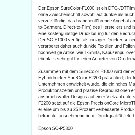
Der Epson SureColor-F1000 ist ein DTG-/DTFilm 
ohne Zwischenschritt sowohl auf dunkle als auch 
vervollständigt das branchenführende Angebot a
to-Garment, Direct-to-Film) des Herstellers und is
eine kostengünstige Drucklösung für den Bedruc
Der SC-F1000 verfügt als einziger Drucker seiner
verarbeitet daher auch dunkle Textilien und Folie
hochwertige Artikel wie T-Shirts, Kapuzenpullover
ebenfalls sehr gut für jeden Anbieter von On-de
Zusammen mit dem SureColor F1000 wird der von
Hybriddrucker SureColor F2200 präsentiert, der f
Unternehmen entwickelt wurde, die ein hohes Maß 
Produktionszeiten und präzise Reproduktionen e
anspruchsvoller Designs auf einer Vielzahl unters
F2200 setzt auf die Epson PrecisionCore MicroT
er eine um bis zu 25 Prozent verbesserte Produkt
bekannte, ausnehmend hohe Druckqualität liefert 
Epson SC-P5300