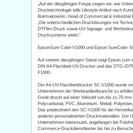
„Auf der diesjährigen Fespa zeigen wir, wie Unte
Drucktechnologie tolle Lifestyle-Artikel nach Kun
Bukmakowski, Head of Commercial & Industrial 
„Die unterschiedlichen Drucklösungen mit Techn
DTFilm-Druck sowie UV-Signage- und Werbedruck 
Drucksysteme wider.“
EpsonSure Color-V1000 und Epson SureColor 
Auf seinem diesjährigen Stand zeigt Epson zum
DIN A4-Flachbett-UV-Drucker und das DTG-/DTFi
F1000.
Der A4-UV-Flachbettdrucker SC-V1000 wurde ent
Unternehmen der Werbeartikelbranche zu erfüll
Gerät druckt auf einer Vielzahl von bis zu 70 mm 
Polycarbonat, PVC, Aluminium, Metall, Polyester,
Das prädestiniert den SC-V1000 für die Herstell
anderen personalisierten Druckmaterialien. Der UV
Unternehmen interessant, angefangen bei Fotohän
Commerce-Druckdienstleister bis hin zu Besuch