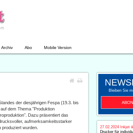
Archiv
Abo
Mobile Version
NEWS
Bleiben Sie mi
ABON
andes der diesjährigen Fespa (19.3. bis
t auf dem Thema "Produktion
ikroproduktion". Dazu präsentiert das
rucksvoller, aufmerksamkeitsstarker
27.02.2024
Inkjet 
n produziert wurden.
Drucker für individ