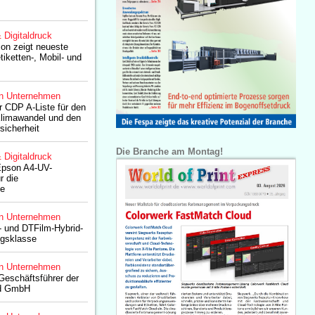
& Digitaldruck
on zeigt neueste
iketten-, Mobil- und
n Unternehmen
r CDP A-Liste für den
limawandel und den
sicherheit
Die Branche am Montag!
& Digitaldruck
Epson A4-UV-
r die
he
n Unternehmen
- und DTFilm-Hybrid-
egsklasse
n Unternehmen
Geschäftsführer der
nd GmbH