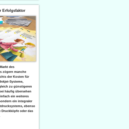
er Erfolgsfaktor
Markt des
ks zögern manche
hts der Kosten für
 Inkjet-Systeme,
leich zu günstigeren
bei häufig übersehen
einfach ein weiteres
sondern ein integraler
etdrucksystems, ebenso
e Druckköpfe oder das
.