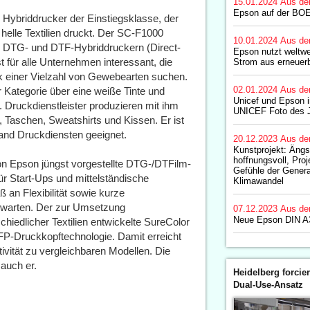
15.01.2024
Aus de
Epson auf der BO
Hybriddrucker der Einstiegsklasse, der
helle Textilien druckt. Der SC-F1000
10.01.2024
Aus de
n DTG- und DTF-Hybriddruckern (Direct-
Epson nutzt weltwe
t für alle Unternehmen interessant, die
Strom aus erneuer
k einer Vielzahl von Gewebearten suchen.
02.01.2024
Aus de
 Kategorie über eine weiße Tinte und
Unicef und Epson 
n. Druckdienstleister produzieren mit ihm
UNICEF Foto des 
, Taschen, Sweatshirts und Kissen. Er ist
mand Druckdiensten geeignet.
20.12.2023
Aus de
Kunstprojekt: Ängs
hoffnungsvoll, Proj
 Epson jüngst vorgestellte DTG-/DTFilm-
Gefühle der Gener
ür Start-Ups und mittelständische
Klimawandel
an Flexibilität sowie kurze
rwarten. Der zur Umsetzung
07.12.2023
Aus de
Neue Epson DIN A3
chiedlicher Textilien entwickelte SureColor
FP-Druckkopftechnologie. Damit erreicht
ivität zu vergleichbaren Modellen. Die
auch er.
Heidelberg forcier
Dual-Use-Ansatz