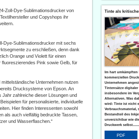
 24-Zoll-Dye-Sublimationsdrucker von
Tinte als kritisch
extilhersteller und Copyshops ihr
eitern.
oll-Dye-Sublimationsdrucker mit sechs
rktsegmente zu erschließen, denn dank
lich Orange und Violett für einen
fluoreszierendes Pink sowie Gelb, für
Im hart umkämpften 
kommerziellen Druc
 mittelständische Unternehmen nutzen
Unternehmen angesic
Tintensätze digitaler
el bereits Drucksysteme von Epson. An
insbesondere im Verg
s Jahr zahlreiche dieser Lösungen und
Alternativen. Was da
eispielen für personalisierte, individuelle
wird: Tinte ist nicht 
iten. Hier finden Interessenten sowohl
Verbrauchsmaterial, 
 als auch vielfältig bedruckte Tassen,
Bestandteil des Inkj
unverzichtbar wie di
tzer und Wasserflaschen.“
Druckwerk selbst......
PDF