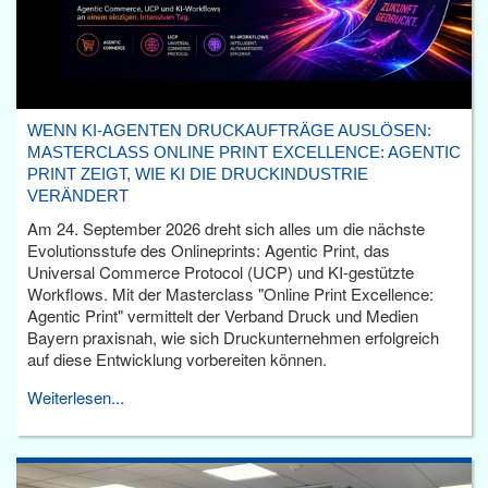
WENN KI-AGENTEN DRUCKAUFTRÄGE AUSLÖSEN:
MASTERCLASS ONLINE PRINT EXCELLENCE: AGENTIC
PRINT ZEIGT, WIE KI DIE DRUCKINDUSTRIE
VERÄNDERT
Am 24. September 2026 dreht sich alles um die nächste
Evolutionsstufe des Onlineprints: Agentic Print, das
Universal Commerce Protocol (UCP) und KI-gestützte
Workflows. Mit der Masterclass "Online Print Excellence:
Agentic Print" vermittelt der Verband Druck und Medien
Bayern praxisnah, wie sich Druckunternehmen erfolgreich
auf diese Entwicklung vorbereiten können.
Weiterlesen...