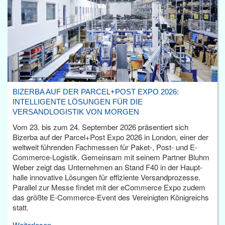
BIZERBA AUF DER PARCEL+POST EXPO 2026:
INTELLIGENTE LÖSUNGEN FÜR DIE
VERSANDLOGISTIK VON MORGEN
Vom 23. bis zum 24. September 2026 präsentiert sich
Bizerba auf der Parcel+Post Expo 2026 in London, einer der
weltweit führenden Fachmessen für Paket-, Post- und E-
Commerce-Logistik. Gemeinsam mit seinem Partner Bluhm
Weber zeigt das Unternehmen an Stand F40 in der Haupt­
halle innovative Lösungen für effiziente Versandprozesse.
Parallel zur Messe findet mit der eCommerce Expo zudem
das größte E-Commerce-Event des Vereinigten Königreichs
statt.
Weiterlesen...