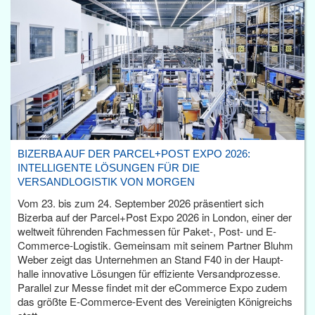
BIZERBA AUF DER PARCEL+POST EXPO 2026:
INTELLIGENTE LÖSUNGEN FÜR DIE
VERSANDLOGISTIK VON MORGEN
Vom 23. bis zum 24. September 2026 präsentiert sich
Bizerba auf der Parcel+Post Expo 2026 in London, einer der
weltweit führenden Fachmessen für Paket-, Post- und E-
Commerce-Logistik. Gemeinsam mit seinem Partner Bluhm
Weber zeigt das Unternehmen an Stand F40 in der Haupt­
halle innovative Lösungen für effiziente Versandprozesse.
Parallel zur Messe findet mit der eCommerce Expo zudem
das größte E-Commerce-Event des Vereinigten Königreichs