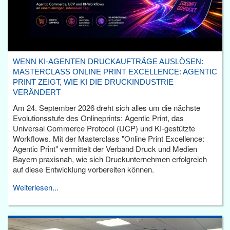
WENN KI-AGENTEN DRUCKAUFTRÄGE AUSLÖSEN:
MASTERCLASS ONLINE PRINT EXCELLENCE: AGENTIC
PRINT ZEIGT, WIE KI DIE DRUCKINDUSTRIE
VERÄNDERT
Am 24. September 2026 dreht sich alles um die nächste
Evolutionsstufe des Onlineprints: Agentic Print, das
Universal Commerce Protocol (UCP) und KI-gestützte
Workflows. Mit der Masterclass "Online Print Excellence:
Agentic Print" vermittelt der Verband Druck und Medien
Bayern praxisnah, wie sich Druckunternehmen erfolgreich
auf diese Entwicklung vorbereiten können.
Weiterlesen...