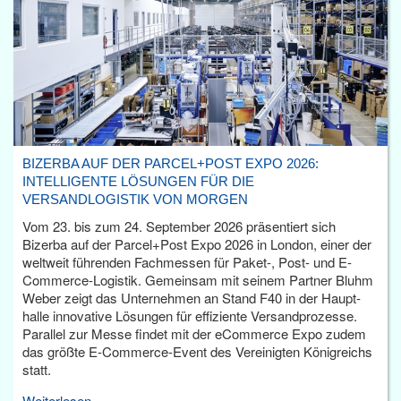
BIZERBA AUF DER PARCEL+POST EXPO 2026:
INTELLIGENTE LÖSUNGEN FÜR DIE
VERSANDLOGISTIK VON MORGEN
Vom 23. bis zum 24. September 2026 präsentiert sich
Bizerba auf der Parcel+Post Expo 2026 in London, einer der
weltweit führenden Fachmessen für Paket-, Post- und E-
Commerce-Logistik. Gemeinsam mit seinem Partner Bluhm
Weber zeigt das Unternehmen an Stand F40 in der Haupt­
halle innovative Lösungen für effiziente Versandprozesse.
Parallel zur Messe findet mit der eCommerce Expo zudem
das größte E-Commerce-Event des Vereinigten Königreichs
statt.
Weiterlesen...