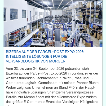
BIZERBA AUF DER PARCEL+POST EXPO 2026:
INTELLIGENTE LÖSUNGEN FÜR DIE
VERSANDLOGISTIK VON MORGEN
Vom 23. bis zum 24. September 2026 präsentiert sich
Bizerba auf der Parcel+Post Expo 2026 in London, einer der
weltweit führenden Fachmessen für Paket-, Post- und E-
Commerce-Logistik. Gemeinsam mit seinem Partner Bluhm
Weber zeigt das Unternehmen an Stand F40 in der Haupt­
halle innovative Lösungen für effiziente Versandprozesse.
Parallel zur Messe findet mit der eCommerce Expo zudem
das größte E-Commerce-Event des Vereinigten Königreichs