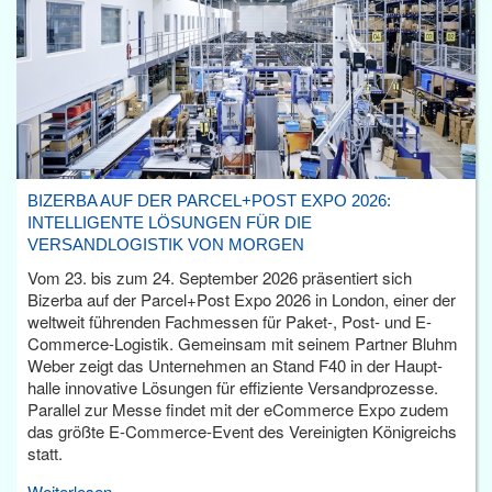
BIZERBA AUF DER PARCEL+POST EXPO 2026:
INTELLIGENTE LÖSUNGEN FÜR DIE
VERSANDLOGISTIK VON MORGEN
Vom 23. bis zum 24. September 2026 präsentiert sich
Bizerba auf der Parcel+Post Expo 2026 in London, einer der
weltweit führenden Fachmessen für Paket-, Post- und E-
Commerce-Logistik. Gemeinsam mit seinem Partner Bluhm
Weber zeigt das Unternehmen an Stand F40 in der Haupt­
halle innovative Lösungen für effiziente Versandprozesse.
Parallel zur Messe findet mit der eCommerce Expo zudem
das größte E-Commerce-Event des Vereinigten Königreichs
statt.
Weiterlesen...