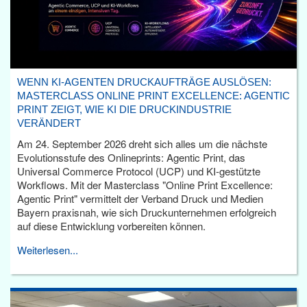
WENN KI-AGENTEN DRUCKAUFTRÄGE AUSLÖSEN:
MASTERCLASS ONLINE PRINT EXCELLENCE: AGENTIC
PRINT ZEIGT, WIE KI DIE DRUCKINDUSTRIE
VERÄNDERT
Am 24. September 2026 dreht sich alles um die nächste
Evolutionsstufe des Onlineprints: Agentic Print, das
Universal Commerce Protocol (UCP) und KI-gestützte
Workflows. Mit der Masterclass "Online Print Excellence:
Agentic Print" vermittelt der Verband Druck und Medien
Bayern praxisnah, wie sich Druckunternehmen erfolgreich
auf diese Entwicklung vorbereiten können.
Weiterlesen...