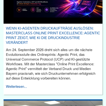
WENN KI-AGENTEN DRUCKAUFTRÄGE AUSLÖSEN:
MASTERCLASS ONLINE PRINT EXCELLENCE: AGENTIC
PRINT ZEIGT, WIE KI DIE DRUCKINDUSTRIE
VERÄNDERT
Am 24. September 2026 dreht sich alles um die nächste
Evolutionsstufe des Onlineprints: Agentic Print, das
Universal Commerce Protocol (UCP) und KI-gestützte
Workflows. Mit der Masterclass "Online Print Excellence:
Agentic Print" vermittelt der Verband Druck und Medien
Bayern praxisnah, wie sich Druckunternehmen erfolgreich
auf diese Entwicklung vorbereiten können.
Weiterlesen...