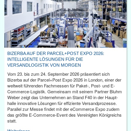
BIZERBA AUF DER PARCEL+POST EXPO 2026:
INTELLIGENTE LÖSUNGEN FÜR DIE
VERSANDLOGISTIK VON MORGEN
Vom 23. bis zum 24. September 2026 präsentiert sich
Bizerba auf der Parcel+Post Expo 2026 in London, einer der
weltweit führenden Fachmessen für Paket-, Post- und E-
Commerce-Logistik. Gemeinsam mit seinem Partner Bluhm
Weber zeigt das Unternehmen an Stand F40 in der Haupt­
halle innovative Lösungen für effiziente Versandprozesse.
Parallel zur Messe findet mit der eCommerce Expo zudem
das größte E-Commerce-Event des Vereinigten Königreichs
statt.
Weiterlesen...