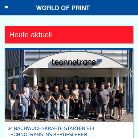
WORLD OF PRINT
Toggle
navigation
Heute aktuell
34 NACHWUCHSKRÄFTE STARTEN BEI
TECHNOTRANS INS BERUFSLEBEN