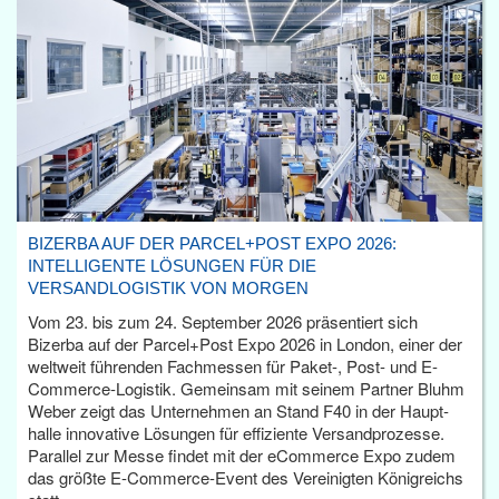
BIZERBA AUF DER PARCEL+POST EXPO 2026:
INTELLIGENTE LÖSUNGEN FÜR DIE
VERSANDLOGISTIK VON MORGEN
Vom 23. bis zum 24. September 2026 präsentiert sich
Bizerba auf der Parcel+Post Expo 2026 in London, einer der
weltweit führenden Fachmessen für Paket-, Post- und E-
Commerce-Logistik. Gemeinsam mit seinem Partner Bluhm
Weber zeigt das Unternehmen an Stand F40 in der Haupt­
halle innovative Lösungen für effiziente Versandprozesse.
Parallel zur Messe findet mit der eCommerce Expo zudem
das größte E-Commerce-Event des Vereinigten Königreichs