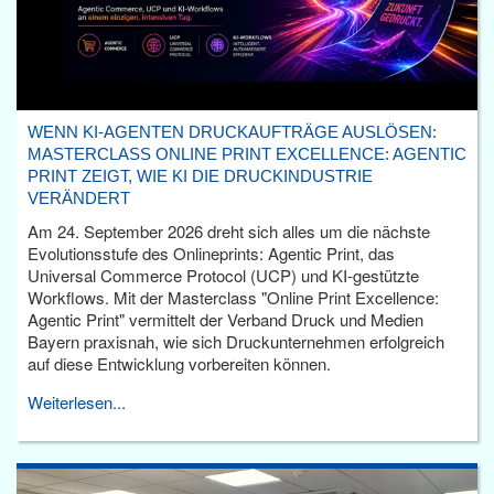
WENN KI-AGENTEN DRUCKAUFTRÄGE AUSLÖSEN:
MASTERCLASS ONLINE PRINT EXCELLENCE: AGENTIC
PRINT ZEIGT, WIE KI DIE DRUCKINDUSTRIE
VERÄNDERT
Am 24. September 2026 dreht sich alles um die nächste
Evolutionsstufe des Onlineprints: Agentic Print, das
Universal Commerce Protocol (UCP) und KI-gestützte
Workflows. Mit der Masterclass "Online Print Excellence:
Agentic Print" vermittelt der Verband Druck und Medien
Bayern praxisnah, wie sich Druckunternehmen erfolgreich
auf diese Entwicklung vorbereiten können.
Weiterlesen...