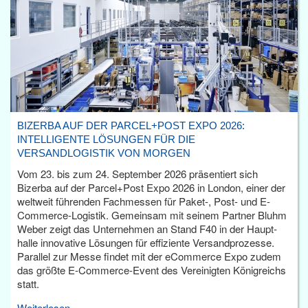
BIZERBA AUF DER PARCEL+POST EXPO 2026:
INTELLIGENTE LÖSUNGEN FÜR DIE
VERSANDLOGISTIK VON MORGEN
Vom 23. bis zum 24. September 2026 präsentiert sich
Bizerba auf der Parcel+Post Expo 2026 in London, einer der
weltweit führenden Fachmessen für Paket-, Post- und E-
Commerce-Logistik. Gemeinsam mit seinem Partner Bluhm
Weber zeigt das Unternehmen an Stand F40 in der Haupt­
halle innovative Lösungen für effiziente Versandprozesse.
Parallel zur Messe findet mit der eCommerce Expo zudem
das größte E-Commerce-Event des Vereinigten Königreichs
statt.
Weiterlesen...