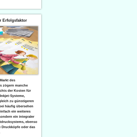
er Erfolgsfaktor
Markt des
ks zögern manche
hts der Kosten für
 Inkjet-Systeme,
leich zu günstigeren
bei häufig übersehen
einfach ein weiteres
sondern ein integraler
etdrucksystems, ebenso
e Druckköpfe oder das
.