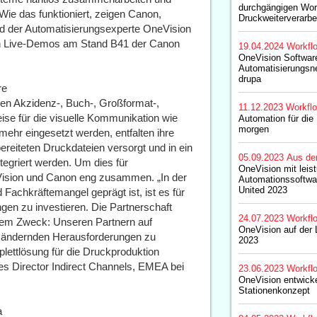
durchgängigen Work
Wie das funktioniert, zeigen Canon,
Druckweiterverarbe
d der Automatisierungsexperte OneVision
in Live-Demos am Stand B41 der Canon
19.04.2024
Workfl
OneVision Software
Automatisierungsne
drupa
re
en Akzidenz-, Buch-, Großformat-,
11.12.2023
Workfl
ise für die visuelle Kommunikation wie
Automation für die
morgen
 mehr eingesetzt werden, entfalten ihre
bereiteten Druckdateien versorgt und in ein
05.09.2023
Aus de
tegriert werden. Um dies für
OneVision mit leis
eVision und Canon eng zusammen. „In der
Automationssoftwar
United 2023
Fachkräftemangel geprägt ist, ist es für
gen zu investieren. Die Partnerschaft
24.07.2023
Workfl
sem Zweck: Unseren Partnern auf
OneVision auf der 
ig ändernden Herausforderungen zu
2023
plettlösung für die Druckproduktion
ales Director Indirect Channels, EMEA bei
23.06.2023
Workfl
OneVision entwick
Stationenkonzept
a