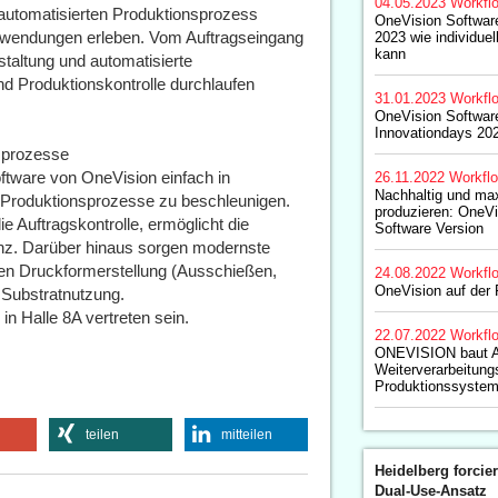
04.05.2023
Workfl
utomatisierten Produktionsprozess
OneVision Software
anwendungen erleben. Vom Auftragseingang
2023 wie individuel
kann
taltung und automatisierte
nd Produktionskontrolle durchlaufen
31.01.2023
Workfl
OneVision Softwar
Innovationdays 20
nsprozesse
ftware von OneVision einfach in
26.11.2022
Workfl
Nachhaltig und max
Produktionsprozesse zu beschleunigen.
produzieren: OneVi
e Auftragskontrolle, ermöglicht die
Software Version
enz. Darüber hinaus sorgen modernste
en Druckformerstellung (Ausschießen,
24.08.2022
Workfl
OneVision auf der 
e Substratnutzung.
n Halle 8A vertreten sein.
22.07.2022
Workfl
ONEVISION baut A
Weiterverarbeitung
Produktionssyste
teilen
mitteilen
Heidelberg forcier
Dual-Use-Ansatz