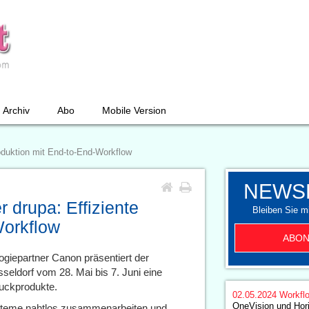
Archiv
Abo
Mobile Version
oduktion mit End-to-End-Workflow
NEWS
 drupa: Effiziente
Bleiben Sie mi
Workflow
ABON
giepartner Canon präsentiert der
seldorf vom 28. Mai bis 7. Juni eine
ruckprodukte.
02.05.2024
Workfl
OneVision und Hor
steme nahtlos zusammenarbeiten und