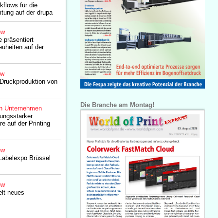
flows für die
itung auf der drupa
ow
 präsentiert
uheiten auf der
ow
 Druckproduktion von
Die Branche am Montag!
n Unternehmen
tungsstarker
e auf der Printing
ow
Labelexpo Brüssel
ow
elt neues