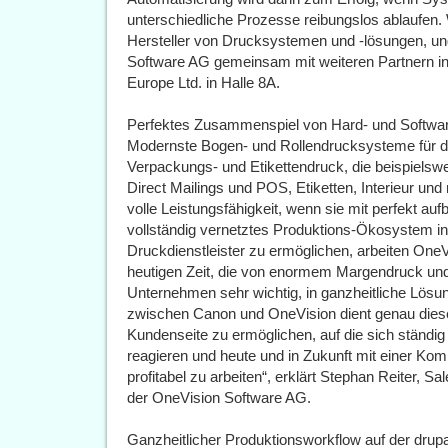
unterschiedliche Prozesse reibungslos ablaufen. 
Hersteller von Drucksystemen und -lösungen, un
Software AG gemeinsam mit weiteren Partnern 
Europe Ltd. in Halle 8A.
Perfektes Zusammenspiel von Hard- und Softwa
Modernste Bogen- und Rollendrucksysteme für d
Verpackungs- und Etikettendruck, die beispielswe
Direct Mailings und POS, Etiketten, Interieur und
volle Leistungsfähigkeit, wenn sie mit perfekt auf
vollständig vernetztes Produktions-Ökosystem in
Druckdienstleister zu ermöglichen, arbeiten On
heutigen Zeit, die von enormem Margendruck und 
Unternehmen sehr wichtig, in ganzheitliche Lösun
zwischen Canon und OneVision dient genau die
Kundenseite zu ermöglichen, auf die sich ständ
reagieren und heute und in Zukunft mit einer Kom
profitabel zu arbeiten“, erklärt Stephan Reiter, S
der OneVision Software AG.
Ganzheitlicher Produktionsworkflow auf der drup