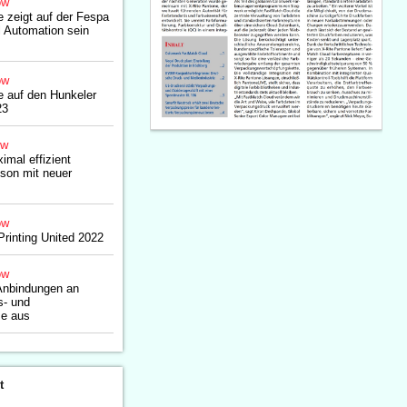
ow
 zeigt auf der Fespa
l Automation sein
ow
e auf den Hunkeler
23
ow
imal effizient
son mit neuer
ow
Printing United 2022
ow
nbindungen an
s- und
me aus
t