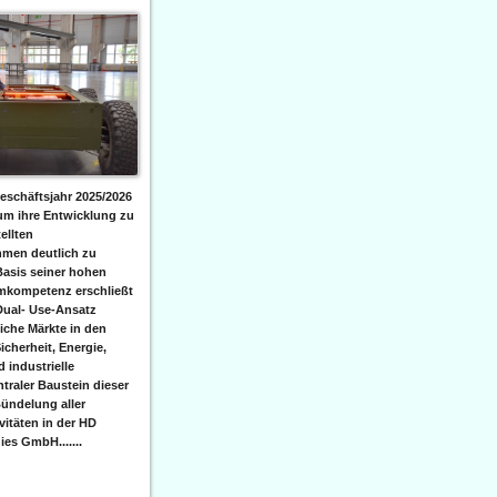
eschäftsjahr 2025/2026
 um ihre Entwicklung zu
ellten
men deutlich zu
Basis seiner hohen
emkompetenz erschließt
Dual- Use-Ansatz
iche Märkte in den
icherheit, Energie,
 industrielle
raler Baustein dieser
ündelung aller
itäten in der HD
es GmbH.......