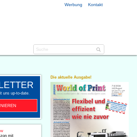
Werbung
Kontakt
Die aktuelle Ausgabe!
LETTER
t uns up-to-date.
NIEREN
ow
izon mit