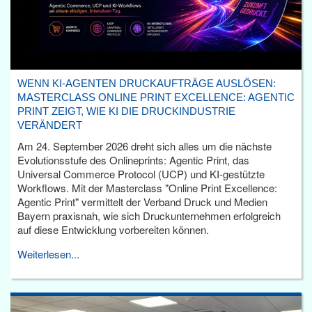
WENN KI-AGENTEN DRUCKAUFTRÄGE AUSLÖSEN:
MASTERCLASS ONLINE PRINT EXCELLENCE: AGENTIC
PRINT ZEIGT, WIE KI DIE DRUCKINDUSTRIE
VERÄNDERT
Am 24. September 2026 dreht sich alles um die nächste
Evolutionsstufe des Onlineprints: Agentic Print, das
Universal Commerce Protocol (UCP) und KI-gestützte
Workflows. Mit der Masterclass "Online Print Excellence:
Agentic Print" vermittelt der Verband Druck und Medien
Bayern praxisnah, wie sich Druckunternehmen erfolgreich
auf diese Entwicklung vorbereiten können.
Weiterlesen...