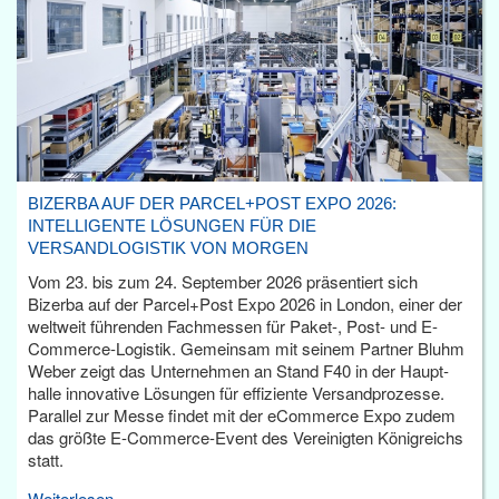
BIZERBA AUF DER PARCEL+POST EXPO 2026:
INTELLIGENTE LÖSUNGEN FÜR DIE
VERSANDLOGISTIK VON MORGEN
Vom 23. bis zum 24. September 2026 präsentiert sich
Bizerba auf der Parcel+Post Expo 2026 in London, einer der
weltweit führenden Fachmessen für Paket-, Post- und E-
Commerce-Logistik. Gemeinsam mit seinem Partner Bluhm
Weber zeigt das Unternehmen an Stand F40 in der Haupt­
halle innovative Lösungen für effiziente Versandprozesse.
Parallel zur Messe findet mit der eCommerce Expo zudem
das größte E-Commerce-Event des Vereinigten Königreichs
statt.
Weiterlesen...