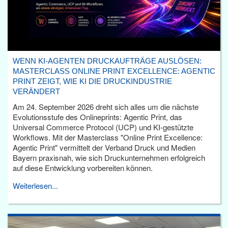
WENN KI-AGENTEN DRUCKAUFTRÄGE AUSLÖSEN:
MASTERCLASS ONLINE PRINT EXCELLENCE: AGENTIC
PRINT ZEIGT, WIE KI DIE DRUCKINDUSTRIE
VERÄNDERT
Am 24. September 2026 dreht sich alles um die nächste
Evolutionsstufe des Onlineprints: Agentic Print, das
Universal Commerce Protocol (UCP) und KI-gestützte
Workflows. Mit der Masterclass "Online Print Excellence:
Agentic Print" vermittelt der Verband Druck und Medien
Bayern praxisnah, wie sich Druckunternehmen erfolgreich
auf diese Entwicklung vorbereiten können.
Weiterlesen...