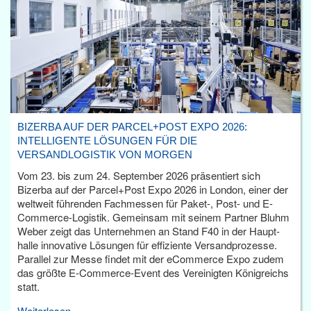
BIZERBA AUF DER PARCEL+POST EXPO 2026:
INTELLIGENTE LÖSUNGEN FÜR DIE
VERSANDLOGISTIK VON MORGEN
Vom 23. bis zum 24. September 2026 präsentiert sich
Bizerba auf der Parcel+Post Expo 2026 in London, einer der
weltweit führenden Fachmessen für Paket-, Post- und E-
Commerce-Logistik. Gemeinsam mit seinem Partner Bluhm
Weber zeigt das Unternehmen an Stand F40 in der Haupt­
halle innovative Lösungen für effiziente Versandprozesse.
Parallel zur Messe findet mit der eCommerce Expo zudem
das größte E-Commerce-Event des Vereinigten Königreichs
statt.
Weiterlesen...