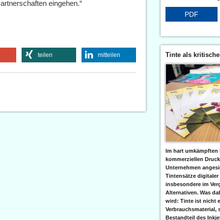
Partnerschaften eingehen.“
PDF
Tinte als kritisch
teilen
mitteilen
Im hart umkämpften 
kommerziellen Druc
Unternehmen angesic
Tintensätze digitaler
insbesondere im Verg
Alternativen. Was da
wird: Tinte ist nicht 
Verbrauchsmaterial, 
Bestandteil des Inkj