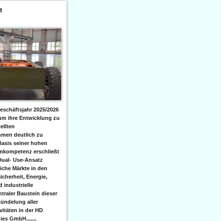
t
eschäftsjahr 2025/2026
 um ihre Entwicklung zu
ellten
men deutlich zu
Basis seiner hohen
emkompetenz erschließt
Dual- Use-Ansatz
iche Märkte in den
icherheit, Energie,
 industrielle
raler Baustein dieser
ündelung aller
itäten in der HD
es GmbH.......