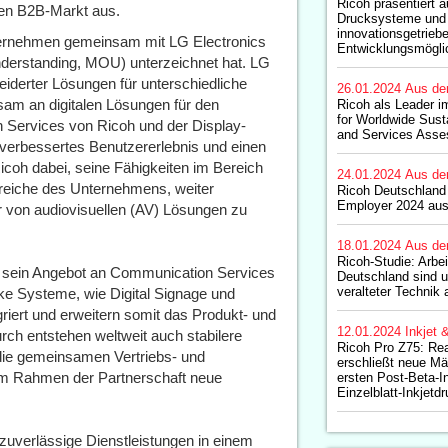
Ricoh präsentiert 
en B2B-Markt aus.
Drucksysteme und 
innovationsgetrieb
ternehmen gemeinsam mit LG Electronics
Entwicklungsmögli
derstanding, MOU) unterzeichnet hat. LG
iderter Lösungen für unterschiedliche
26.01.2024
Aus de
sam an digitalen Lösungen für den
Ricoh als Leader 
for Worldwide Sust
n Services von Ricoh und der Display-
and Services Asse
verbessertes Benutzererlebnis und einen
icoh dabei, seine Fähigkeiten im Bereich
24.01.2024
Aus de
eiche des Unternehmens, weiter
Ricoh Deutschland
Employer 2024 aus
 von audiovisuellen (AV) Lösungen zu
18.01.2024
Aus de
Ricoh-Studie: Arbe
h sein Angebot an Communication Services
Deutschland sind u
veralteter Technik 
ke Systeme, wie Digital Signage und
riert und erweitern somit das Produkt- und
12.01.2024
Inkjet 
rch entstehen weltweit auch stabilere
Ricoh Pro Z75: Rea
 die gemeinsamen Vertriebs- und
erschließt neue Mär
 im Rahmen der Partnerschaft neue
ersten Post-Beta-In
Einzelblatt-Inkjet
zuverlässige Dienstleistungen in einem