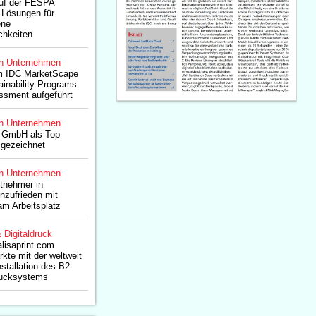
auf der FESPA
Lösungen für
ene
chkeiten
n Unternehmen
im IDC MarketScape
ainability Programs
ssment aufgeführt
n Unternehmen
 GmbH als Top
gezeichnet
n Unternehmen
itnehmer in
nzufrieden mit
am Arbeitsplatz
& Digitaldruck
lisaprint.com
kte mit der weltweit
stallation des B2-
drucksystems