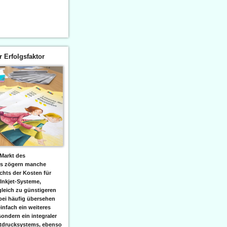
er Erfolgsfaktor
Markt des
ks zögern manche
hts der Kosten für
 Inkjet-Systeme,
leich zu günstigeren
bei häufig übersehen
einfach ein weiteres
sondern ein integraler
etdrucksystems, ebenso