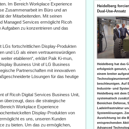
eten. Im Bereich Workplace Experience
Heidelberg forcier
lose Zusammenarbeit im Büro und an
Dual-Use-Ansatz
tät der Mitarbeitenden. Mit seinen
nd Managed Services ermöglicht Ricoh
e Aufgaben zu konzentrieren und das
 LGs fortschrittlichen Display-Produkten
en und LG als einen vertrauenswürdigen
eiter etablieren“, erklärt Paik Ki-mun,
 Display Business Unit of LG Business
Heidelberg hat das G
erfolgreich genutzt,
tegische Partnerschaften mit innovativen
einem breiter aufgest
ßgeschneiderte Lösungen für das heutige
Technologieunterneh
beschleunigen. Auf 
Industrie- und Syst
Heidelberg mit dem 
nt of Ricoh Digital Services Business Unit,
systematisch zusätzl
on überzeugt, dass die strategische
Bereichen Defense, S
m Bereich Workplace Experience
Ladeinfrastruktur und
hochentwickelten Display-Produkten von
Systemlösungen. Zent
Ausrichtung ist die B
ermöglicht es uns, unseren Kunden
entsprechenden Aktiv
nce zu bieten. Um das zu ermöglichen,
Advanced Technologi