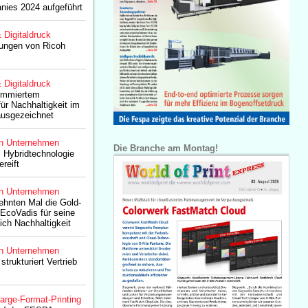
nies 2024 aufgeführt
& Digitaldruck
tungen von Ricoh
& Digitaldruck
nommiertem
ür Nachhaltigkeit im
ausgezeichnet
n Unternehmen
Die Branche am Montag!
 Hybridtechnologie
ereift
n Unternehmen
ehnten Mal die Gold-
EcoVadis für seine
ich Nachhaltigkeit
n Unternehmen
trukturiert Vertrieb
arge-Format-Printing