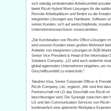
sich ständig verändernden Arbeitsumfeld anzubi
bietet Ricoh Hybrid Work-Lösungen für die naht
Remote-Arbeitsplätzen und fördert so die Kreativi
integrierten Lösungen aus Hardware, Software u
seinen Kunden, sich auf wertschöpfende, kreativ
Unternehmenswachstum voranzutreiben.
„Die Kombination von Ricohs Office-Lösungen mit
wird unseren Kunden einen großen Mehrwert biet
Anbieter von integrierten Lösungen im B2B-Markt w
Senior Vice President & Head of the Information
Solutions Company. „LG wird auch weiterhin stra
global-agierenden Unternehmen eingehen, um ma
Geschäftsumfeld zu entwickeln.“
Takahiro Irisa, Senior Corporate Officer & Preside
Ricoh Company, Ltd., ergänzt: „Wir sind fest dav
Partnerschaft mit LG das Geschäft von Ricoh i
beschleunigen wird. Die Synergie zwischen den 
LG und den Communication Services von Ricoh 
kontinuierlich eine optimierte Workplace Experie