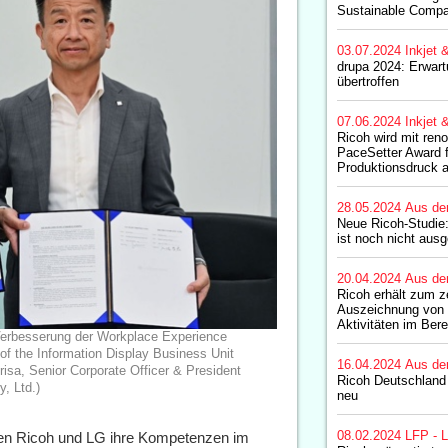
Sustainable Compa
03.07.2024
Inkjet 
drupa 2024: Erwar
übertroffen
07.06.2024
Inkjet 
Ricoh wird mit re
PaceSetter Award f
Produktionsdruck 
28.05.2024
Aus de
Neue Ricoh-Studie:
ist noch nicht ausg
20.04.2024
Aus de
Ricoh erhält zum z
Auszeichnung von 
Aktivitäten im Bere
 Verbesserung der Workplace Experience
of the Information Display Business Unit
16.04.2024
Aus de
isa, Senior Corporate Officer & President
Ricoh Deutschland s
, Ltd.)
neu
08.02.2024
LFP - L
n Ricoh und LG ihre Kompetenzen im