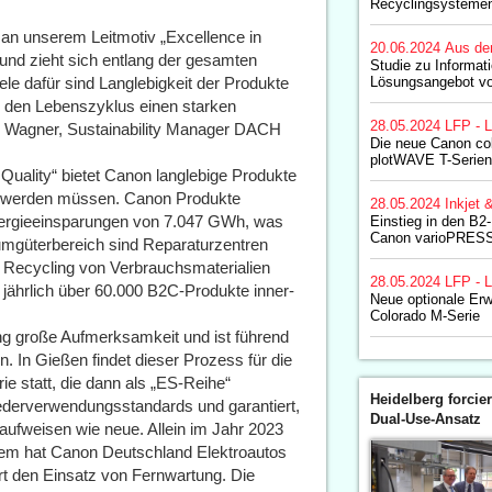
Recyclingsystemen
n an unserem Leitmotiv „Excellence in
20.06.2024
Aus de
und zieht sich entlang der gesamten
Studie zu Informa
le dafür sind Langlebigkeit der Produkte
Lösungsangebot v
 den Lebenszyklus einen starken
28.05.2024
LFP - L
 Wagner, Sustainability Manager DACH
Die neue Canon c
plotWAVE T-Serien
ality“ bietet Canon langlebige Produkte
ert werden müssen. Canon Produkte
28.05.2024
Inkjet 
nergieeinsparungen von 7.047 GWh, was
Einstieg in den B2
Canon varioPRESS
mgüterbereich sind Reparaturzentren
s Recycling von Verbrauchsmaterialien
28.05.2024
LFP - L
jährlich über 60.000 B2C-Produkte inner-
Neue optionale Erw
Colorado M-Serie
g große Aufmerksamkeit und ist führend
 In Gießen findet dieser Prozess für die
tatt, die dann als „ES-Reihe“
Heidelberg forcier
iederverwendungsstandards und garantiert,
Dual-Use-Ansatz
 aufweisen wie neue. Allein im Jahr 2023
dem hat Canon Deutschland Elektroautos
ert den Einsatz von Fernwartung. Die