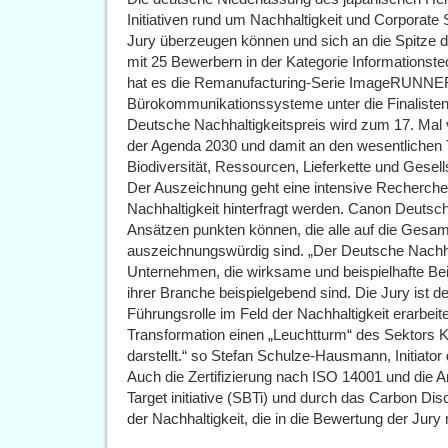
Initiativen rund um Nachhaltigkeit und Corporate 
Jury überzeugen können und sich an die Spitze
mit 25 Bewerbern in der Kategorie Informationst
hat es die Remanufacturing-Serie ImageRUN
Bürokommunikationssysteme unter die Finalisten 
Deutsche Nachhaltigkeitspreis wird zum 17. Mal ve
der Agenda 2030 und damit an den wesentlichen 
Biodiversität, Ressourcen, Lieferkette und Gesell
Der Auszeichnung geht eine intensive Recherche v
Nachhaltigkeit hinterfragt werden. Canon Deutschl
Ansätzen punkten können, die alle auf die Gesam
auszeichnungswürdig sind. „Der Deutsche Nachha
Unternehmen, die wirksame und beispielhafte Bei
ihrer Branche beispielgebend sind. Die Jury ist d
Führungsrolle im Feld der Nachhaltigkeit erarbeite
Transformation einen „Leuchtturm“ des Sektors 
darstellt.“ so Stefan Schulze-Hausmann, Initiato
Auch die Zertifizierung nach ISO 14001 und die
Target initiative (SBTi) und durch das Carbon D
der Nachhaltigkeit, die in die Bewertung der Jury 