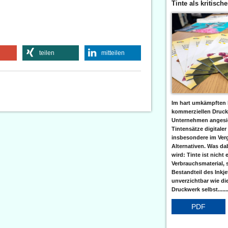
Tinte als kritisch
teilen
mitteilen
Im hart umkämpften 
kommerziellen Druc
Unternehmen angesic
Tintensätze digitaler
insbesondere im Verg
Alternativen. Was da
wird: Tinte ist nicht 
Verbrauchsmaterial, 
Bestandteil des Inkj
unverzichtbar wie di
Druckwerk selbst......
PDF