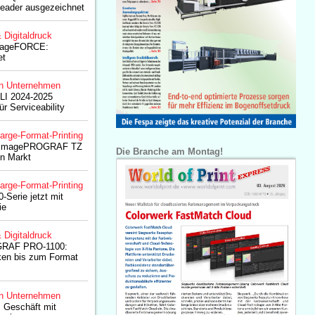
 Leader ausgezeichnet
& Digitaldruck
mageFORCE:
et
n Unternehmen
BLI 2024-2025
r Serviceability
arge-Format-Printing
e imagePROGRAF TZ
Die Branche am Montag!
en Markt
arge-Format-Printing
-Serie jetzt mit
ie
& Digitaldruck
RAF PRO-1100:
ken bis zum Format
n Unternehmen
s Geschäft mit