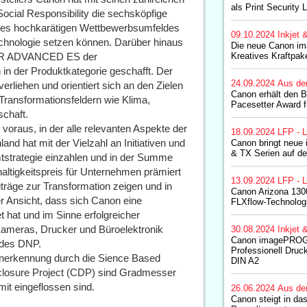
als Print Security
Social Responsibility die sechsköpfige
 des hochkarätigen Wettbewerbsumfeldes
09.10.2024
Inkjet 
echnologie setzen können. Darüber hinaus
Die neue Canon i
NER ADVANCED ES der
Kreatives Kraftpak
in der Produktkategorie geschafft. Der
24.09.2024
Aus de
rliehen und orientiert sich an den Zielen
Canon erhält den 
Transformationsfeldern wie Klima,
Pacesetter Award fü
schaft.
oraus, in der alle relevanten Aspekte der
18.09.2024
LFP - L
and hat mit der Vielzahl an Initiativen und
Canon bringt neu
& TX Serien auf d
tstrategie einzahlen und in der Summe
ltigkeitspreis für Unternehmen prämiert
13.09.2024
LFP - L
träge zur Transformation zeigen und in
Canon Arizona 1300
er Ansicht, dass sich Canon eine
FLXflow-Technolog
t hat und im Sinne erfolgreicher
Kameras, Drucker und Büroelektronik
30.08.2024
Inkjet 
Canon imagePROG
r des DNP.
Professionell Druc
 Anerkennung durch die Sience Based
DIN A2
isclosure Project (CDP) sind Gradmesser
mit eingeflossen sind.
26.06.2024
Aus de
Canon steigt in da