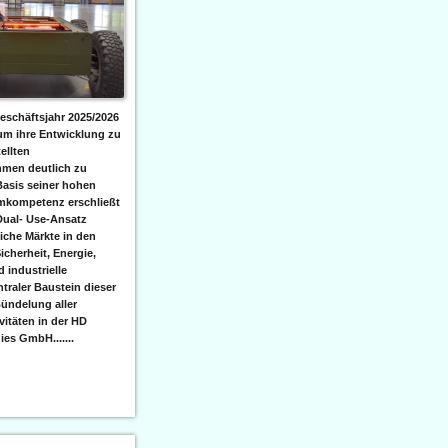
eschäftsjahr 2025/2026
 um ihre Entwicklung zu
ellten
men deutlich zu
Basis seiner hohen
emkompetenz erschließt
Dual- Use-Ansatz
iche Märkte in den
icherheit, Energie,
 industrielle
raler Baustein dieser
ündelung aller
itäten in der HD
es GmbH.......