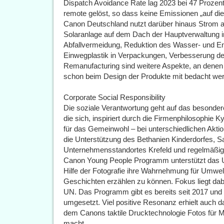
Dispatch Avoidance Rate lag 2023 bei 47 Prozent
remote gelöst, so dass keine Emissionen „auf di
Canon Deutschland nutzt darüber hinaus Strom a
Solaranlage auf dem Dach der Hauptverwaltung ins
Abfallvermeidung, Reduktion des Wasser- und E
Einwegplastik in Verpackungen, Verbesserung der 
Remanufacturing sind weitere Aspekte, an denen
schon beim Design der Produkte mit bedacht we
Corporate Social Responsibility
Die soziale Verantwortung geht auf das besonde
die sich, inspiriert durch die Firmenphilosophie K
für das Gemeinwohl – bei unterschiedlichen Akti
die Unterstützung des Bethanien Kinderdorfes, S
Unternehmensstandortes Krefeld und regelmäßig
Canon Young People Programm unterstützt das 
Hilfe der Fotografie ihre Wahrnehmung für Umwe
Geschichten erzählen zu können. Fokus liegt dabe
UN. Das Programm gibt es bereits seit 2017 un
umgesetzt. Viel positive Resonanz erhielt auch d
dem Canons taktile Drucktechnologie Fotos für 
macht.