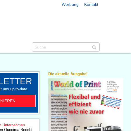
Werbung
Kontakt
Die aktuelle Ausgabe!
LETTER
t uns up-to-date.
NIEREN
n Unternehmen
n Quocirca-Bericht