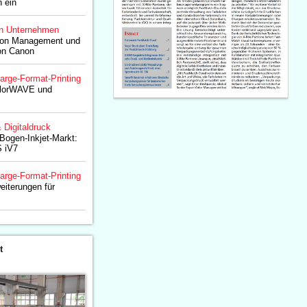
 ein
n Unternehmen
tion Management und
on Canon
arge-Format-Printing
olorWAVE und
& Digitaldruck
-Bogen-Inkjet-Markt:
 iV7
arge-Format-Printing
eiterungen für
t