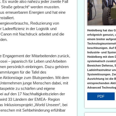
. Es wurde also nahezu jeder zweite Fall
e Straße gebracht“ werden mussten.
us erneuerbaren Energien und hat eine
talliert.
nergieverbrauchs, Reduzierung von
Ladeeffizienz in der Logistik und
Heidelberg hat das G
 Canon mit Nachdruck arbeitet und die
erfolgreich genutzt,
rden.
einem breiter aufgest
Technologieunterneh
beschleunigen. Auf 
Industrie- und Syst
re Engagement der Mitarbeitenden zurück,
Heidelberg mit dem 
yosei – japanisch für Leben und Arbeiten
systematisch zusätzl
Bereichen Defense, S
onen persönlich einbringen. Dazu gehören
Ladeinfrastruktur und
ammlungen für die Tafel des
Systemlösungen. Zent
e Aktionstage zum Blutspenden. Mit dem
Ausrichtung ist die B
Unternehmen junge Menschen dabei, mit
entsprechenden Aktiv
Advanced Technologi
ltaspekte zu schärfen und eigene
i auf den 17 Nachhaltigkeitszielen der
PDF
d wird 33 Ländern der EMEA- Region
as Inklusionsprojekt „World Unseen“, bei
Menschen mit Sehbehinderung erfühlbar