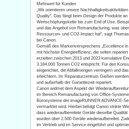
Mehrwert für Kunden
„Wir orientieren unsere Nachhaltigkeitsaktivitäte
Quality“. Das fängt beim Design der Produkte an 
Wertschöpfungskette bis zum End of Use. Beispie
und das Angebot von Remanufacturing, was über
Ressourcen- und CO2-Impact hat“, sagt Thomas
bei Canon.
Gemäß des Markenversprechens „Excellence in Qu
mit höchster Energieeffizienz, die selten repari
erzielten zwischen 2013 und 2023 kumulative E
3.184.000 Tonnen CO2 entspricht. Für den Konsu
eingerichtet, die Abfallmengen verringern und da
erleichtern. Im Reparaturzentrum Gießen werden 
und außerhalb der Garantiezeit repariert.
Canon widmet dem Aspekt der Wiederaufbereitun
im Bereich Remanufacturing von Office-Systemen.
Bürosysteme der imageRUNNER ADVANCE-Serie s
vermarktet wird. Hierbei befolgt Canon strikte W
dass wiederaufbereitete Geräte dieselbe Qualität
wurden über 2.500 Geräte wiederaufbereitet. Zu
im Vertrieb und im Service eingeführt und optimi