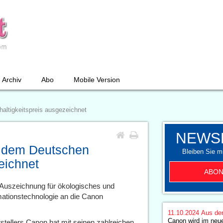
Archiv
Abo
Mobile Version
altigkeitspreis ausgezeichnet
NEWS
t dem Deutschen
Bleiben Sie mi
eichnet
ABON
Auszeichnung für ökologisches und
mationstechnologie an die Canon
11.10.2024
Aus de
Canon wird im neue
tellers Canon hat mit seinen zahlreichen