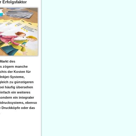
er Erfolgsfaktor
Markt des
ks zögern manche
hts der Kosten für
 Inkjet-Systeme,
leich zu günstigeren
bei häufig übersehen
einfach ein weiteres
sondern ein integraler
etdrucksystems, ebenso
e Druckköpfe oder das
.