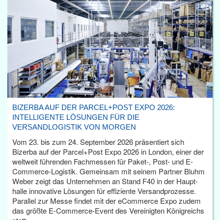
BIZERBA AUF DER PARCEL+POST EXPO 2026:
INTELLIGENTE LÖSUNGEN FÜR DIE
VERSANDLOGISTIK VON MORGEN
Vom 23. bis zum 24. September 2026 präsentiert sich
Bizerba auf der Parcel+Post Expo 2026 in London, einer der
weltweit führenden Fachmessen für Paket-, Post- und E-
Commerce-Logistik. Gemeinsam mit seinem Partner Bluhm
Weber zeigt das Unternehmen an Stand F40 in der Haupt­
halle innovative Lösungen für effiziente Versandprozesse.
Parallel zur Messe findet mit der eCommerce Expo zudem
das größte E-Commerce-Event des Vereinigten Königreichs