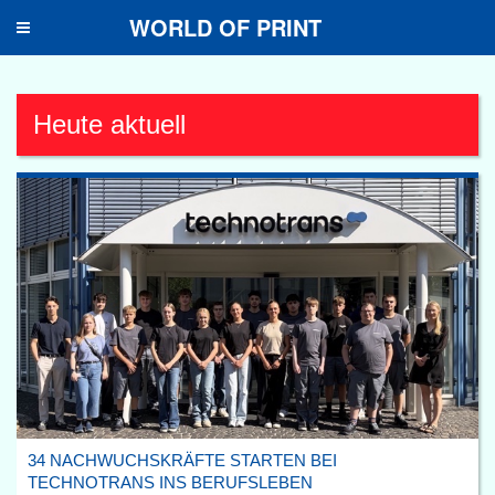
WORLD OF PRINT
Toggle
navigation
Heute aktuell
34 NACHWUCHSKRÄFTE STARTEN BEI
TECHNOTRANS INS BERUFSLEBEN