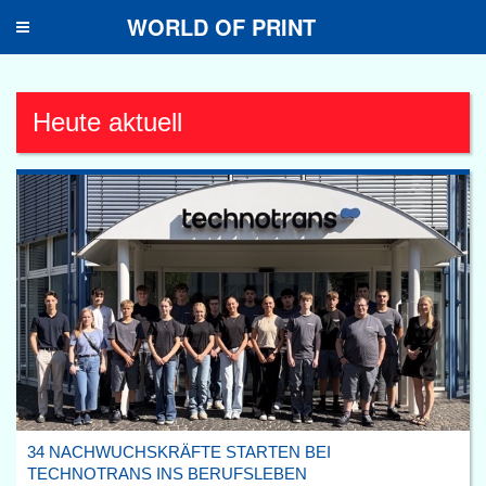
WORLD OF PRINT
Toggle
navigation
Heute aktuell
34 NACHWUCHSKRÄFTE STARTEN BEI
TECHNOTRANS INS BERUFSLEBEN