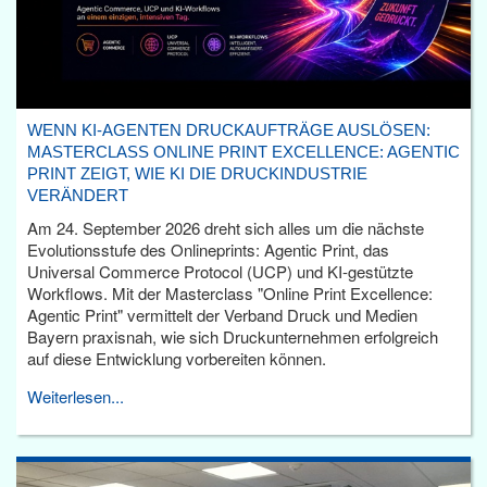
WENN KI-AGENTEN DRUCKAUFTRÄGE AUSLÖSEN:
MASTERCLASS ONLINE PRINT EXCELLENCE: AGENTIC
PRINT ZEIGT, WIE KI DIE DRUCKINDUSTRIE
VERÄNDERT
Am 24. September 2026 dreht sich alles um die nächste
Evolutionsstufe des Onlineprints: Agentic Print, das
Universal Commerce Protocol (UCP) und KI-gestützte
Workflows. Mit der Masterclass "Online Print Excellence:
Agentic Print" vermittelt der Verband Druck und Medien
Bayern praxisnah, wie sich Druckunternehmen erfolgreich
auf diese Entwicklung vorbereiten können.
Weiterlesen...