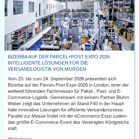
BIZERBA AUF DER PARCEL+POST EXPO 2026:
INTELLIGENTE LÖSUNGEN FÜR DIE
VERSANDLOGISTIK VON MORGEN
Vom 23. bis zum 24. September 2026 präsentiert sich
Bizerba auf der Parcel+Post Expo 2026 in London, einer der
weltweit führenden Fachmessen für Paket-, Post- und E-
Commerce-Logistik. Gemeinsam mit seinem Partner Bluhm
Weber zeigt das Unternehmen an Stand F40 in der Haupt­
halle innovative Lösungen für effiziente Versandprozesse.
Parallel zur Messe findet mit der eCommerce Expo zudem
das größte E-Commerce-Event des Vereinigten Königreichs
statt.
Weiterlesen...