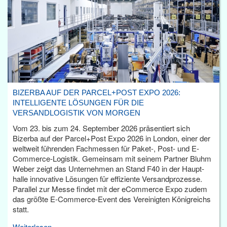
BIZERBA AUF DER PARCEL+POST EXPO 2026:
INTELLIGENTE LÖSUNGEN FÜR DIE
VERSANDLOGISTIK VON MORGEN
Vom 23. bis zum 24. September 2026 präsentiert sich
Bizerba auf der Parcel+Post Expo 2026 in London, einer der
weltweit führenden Fachmessen für Paket-, Post- und E-
Commerce-Logistik. Gemeinsam mit seinem Partner Bluhm
Weber zeigt das Unternehmen an Stand F40 in der Haupt­
halle innovative Lösungen für effiziente Versandprozesse.
Parallel zur Messe findet mit der eCommerce Expo zudem
das größte E-Commerce-Event des Vereinigten Königreichs
statt.
Weiterlesen...