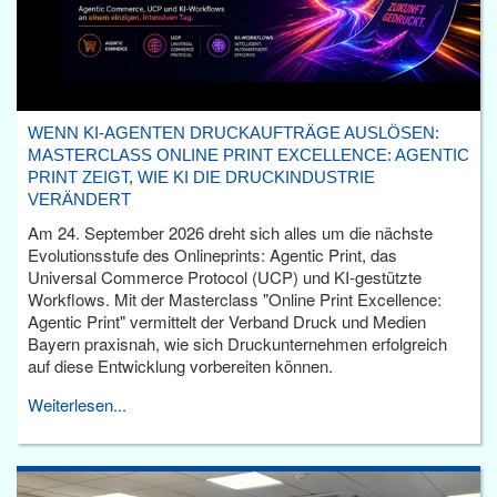
WENN KI-AGENTEN DRUCKAUFTRÄGE AUSLÖSEN:
MASTERCLASS ONLINE PRINT EXCELLENCE: AGENTIC
PRINT ZEIGT, WIE KI DIE DRUCKINDUSTRIE
VERÄNDERT
Am 24. September 2026 dreht sich alles um die nächste
Evolutionsstufe des Onlineprints: Agentic Print, das
Universal Commerce Protocol (UCP) und KI-gestützte
Workflows. Mit der Masterclass "Online Print Excellence:
Agentic Print" vermittelt der Verband Druck und Medien
Bayern praxisnah, wie sich Druckunternehmen erfolgreich
auf diese Entwicklung vorbereiten können.
Weiterlesen...