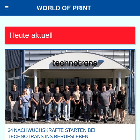
WORLD OF PRINT
Toggle
navigation
Heute aktuell
34 NACHWUCHSKRÄFTE STARTEN BEI
TECHNOTRANS INS BERUFSLEBEN