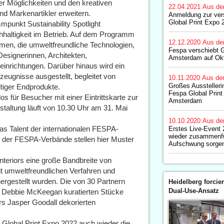
er Möglichkeiten und den kreativen
22.04.2021
Aus de
nd Markenartikler erweitern.
Anmeldung zur ve
Global Print Expo 
mpunkt Sustainability Spotlight
hhaltigkeit im Betrieb. Auf dem Programm
12.12.2020
Aus de
men, die umweltfreundliche Technologien,
Fespa verschiebt G
Designerinnen, Architekten,
Amsterdam auf Ok
nrichtungen. Darüber hinaus wird ein
zeugnisse ausgestellt, begleitet von
10.11.2020
Aus de
Großes Ausstelleri
ltiger Endprodukte.
Fespa Global Print
s für Besucher mit einer Eintrittskarte zur
Amsterdam
altung läuft von 10.30 Uhr am 31. Mai
10.10.2020
Aus de
as Talent der internationalen FESPA-
Erstes Live-Event 
wieder zusammenfü
 der FESPA-Verbände stellen hier Muster
Aufschwung sorge
interiors eine große Bandbreite von
it umweltfreundlichen Verfahren und
ergestellt wurden. Die von 30 Partnern
Heidelberg forcier
Dual-Use-Ansatz
 Debbie McKeegan kuratierten Stücke
ors Jasper Goodall dekorierten
 Global Print Expo 2022 auch wieder die