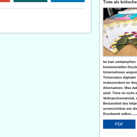
Tinte als kritisch
Im hart umkämpften 
kommerziellen Druc
Unternehmen angesic
Tintensätze digitaler
insbesondere im Verg
Alternativen. Was da
wird: Tinte ist nicht 
Verbrauchsmaterial, 
Bestandteil des Inkj
unverzichtbar wie di
Druckwerk selbst......
PDF