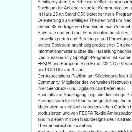
Schildersysteme, welche die Vielfalt kommerziell
Spielraum für Anbieter visueller Kommunikation u
In Halle 25 an Stand C50 bietet der neue Program
Orientierung zu vielfältigen Themen rund um Nac
stehen 38 Vorträge von Fachleuten aus Unterneh
Substrate und Verbrauchsmaterialien herstellen, 
Umweltexperten und Beratungs- und Forschungsei
breites Spektrum nachhaltig produzierter Drucker
Informationsmaterial über die Herstellung nachha
Das Sustainability Spotlight-Programm ist kostenlo
FESPA und European Sign Expo 2022. Die Veranst
bis 13.30 Uhr am 3. Juni.
Der Associations Pavilion am Südeingang feiert d
Community. Mitglieder des weltweiten Netzwerks
ihrer Siebdruck- und Digitaldruckarbeiten aus.
Ebenfalls am Südeingang zeigt die diesjährige Pr
Erzeugnissen für die Innenraumgestaltung, die m
Materialien aus ethisch unbedenklichen Quellen h
produzierten und von FESPA Textile Ambassador
sind in sieben mit den Naturdesigns des Illustrat
Themenbereichen zu sehen.
Erstmals nach zwei Jahren finden auf der FESPA