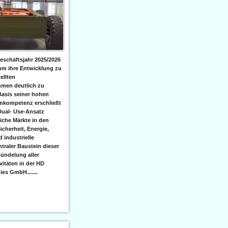
eschäftsjahr 2025/2026
 um ihre Entwicklung zu
ellten
men deutlich zu
Basis seiner hohen
emkompetenz erschließt
Dual- Use-Ansatz
iche Märkte in den
icherheit, Energie,
 industrielle
raler Baustein dieser
ündelung aller
itäten in der HD
es GmbH.......