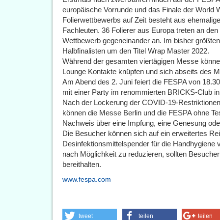
europäische Vorrunde und das Finale der World Wr
Folierwettbewerbs auf Zeit besteht aus ehemal
Fachleuten. 36 Folierer aus Europa treten an den
Wettbewerb gegeneinander an. Im bisher größten
Halbfinalisten um den Titel Wrap Master 2022.
Während der gesamten viertägigen Messe könne
Lounge Kontakte knüpfen und sich abseits des
Am Abend des 2. Juni feiert die FESPA von 18.30 
mit einer Party im renommierten BRICKS-Club in 
Nach der Lockerung der COVID-19-Restriktionen 
können die Messe Berlin und die FESPA ohne Test
Nachweis über eine Impfung, eine Genesung oder e
Die Besucher können sich auf ein erweitertes Re
Desinfektionsmittelspender für die Handhygiene
nach Möglichkeit zu reduzieren, sollten Besucher
bereithalten.
www.fespa.com
tweet
teilen
teilen