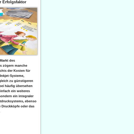
er Erfolgsfaktor
Markt des
ks zögern manche
hts der Kosten für
 Inkjet-Systeme,
leich zu günstigeren
bei häufig übersehen
einfach ein weiteres
sondern ein integraler
etdrucksystems, ebenso
e Druckköpfe oder das
.