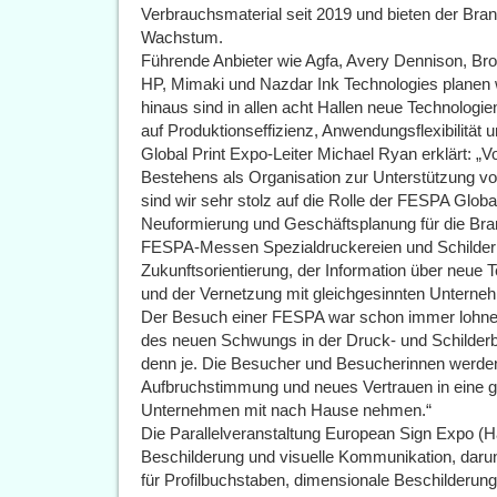
Verbrauchsmaterial seit 2019 und bieten der Bran
Wachstum.
Führende Anbieter wie Agfa, Avery Dennison, Brot
HP, Mimaki und Nazdar Ink Technologies planen 
hinaus sind in allen acht Hallen neue Technologi
auf Produktionseffizienz, Anwendungsflexibilität u
Global Print Expo-Leiter Michael Ryan erklärt: „
Bestehens als Organisation zur Unterstützung vo
sind wir sehr stolz auf die Rolle der FESPA Glob
Neuformierung und Geschäftsplanung für die Bra
FESPA-Messen Spezialdruckereien und Schilderhe
Zukunftsorientierung, der Information über neue 
und der Vernetzung mit gleichgesinnten Unterne
Der Besuch einer FESPA war schon immer lohnens
des neuen Schwungs in der Druck- und Schilderb
denn je. Die Besucher und Besucherinnen werden 
Aufbruchstimmung und neues Vertrauen in eine gl
Unternehmen mit nach Hause nehmen.“
Die Parallelveranstaltung European Sign Expo (Hal
Beschilderung und visuelle Kommunikation, darun
für Profilbuchstaben, dimensionale Beschilderun