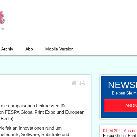
Archiv
Abo
Mobile Version
NEWS
Bleiben Sie mi
ABON
 die europäischen Leitmessen für
ion FESPA Global Print Expo und European
Berlin).
Vielfalt an Innovationen rund um
01.04.2022
Aus de
betechnik, Software, Substrate und
Fespa Global Print