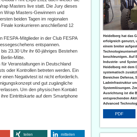
ap Masters live statt. Die Jury dieses
igen Wrap Masters-Gewinnern und
 ersten beiden Tagen im regionalen
 Finale konkurrieren anschließend 12
Heidelberg hat das G
n FESPA-Mitglieder in der Club FESPA
erfolgreich genutzt,
 Messegeschehens entspannen.
einem breiter aufgest
bis 23.30 Uhr ihr 60-jähriges Bestehen
Technologieunterneh
Berlin-Mitte.
beschleunigen. Auf 
Industrie- und Syst
für Veranstaltungen in Deutschland
Heidelberg mit dem 
s oder Kontrollen betreten werden. Ein
systematisch zusätzl
inen Negativtest ist nicht erforderlich.
Bereichen Defense, S
inigungskonzept und gut zugängliche
Ladeinfrastruktur und
Systemlösungen. Zent
 verlassen. Um den physischen Kontakt
Ausrichtung ist die B
 ihre Eintrittskarte auf dem Smartphone
entsprechenden Aktiv
Advanced Technologi
PDF
teilen
mitteilen