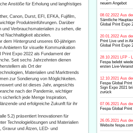
neuem Angebot
che Anstöße für Erholung und langfristiges
08.02.2022
Aus de
her, Canon, Durst, EFI, EFKA, Fujifilm,
Sämtliche Hauptaus
wichtige Produkteinführungen. Darüber
Global Print Expo 
en und Verbrauchsmaterialien zu sehen, die
nd Nachhaltigkeit abzielen.
20.01.2022
Aus de
Vor dem Hintergrund unseres 60-jährigen
Print Live und in A
Global Print Expo 
n Anbietern für visuelle Kommunikation
al Print Expo 2022 als Fundament der
28.10.2021
LFP - L
nche. Seit sechs Jahrzehnten dienen
Fespa belebt wiede
rstellern als Ort der
ersten Live-Verans
Technologien, Materialien und Markttrends
hmen zur Sondierung von Möglichkeiten.
12.10.2021
Aus de
Fespa Global Prin
wert und ist dieses Jahr, angesichts
Sign Expo 2021 bri
ranche nach der Pandemie, wichtiger
zurück
sicherlich jede Menge Inspiration,
änzende und erfolgreiche Zukunft für ihr
07.06.2021
Aus de
Fespa Global Prin
le 5.2) präsentiert Innovationen für
26.05.2021
Aus de
ter Technologielösungen und Materialien
Website fespa.com 
g, Gravur und Ätzen, LED- und