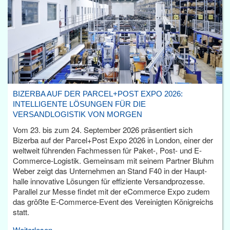
BIZERBA AUF DER PARCEL+POST EXPO 2026:
INTELLIGENTE LÖSUNGEN FÜR DIE
VERSANDLOGISTIK VON MORGEN
Vom 23. bis zum 24. September 2026 präsentiert sich
Bizerba auf der Parcel+Post Expo 2026 in London, einer der
weltweit führenden Fachmessen für Paket-, Post- und E-
Commerce-Logistik. Gemeinsam mit seinem Partner Bluhm
Weber zeigt das Unternehmen an Stand F40 in der Haupt­
halle innovative Lösungen für effiziente Versandprozesse.
Parallel zur Messe findet mit der eCommerce Expo zudem
das größte E-Commerce-Event des Vereinigten Königreichs
statt.
Weiterlesen...