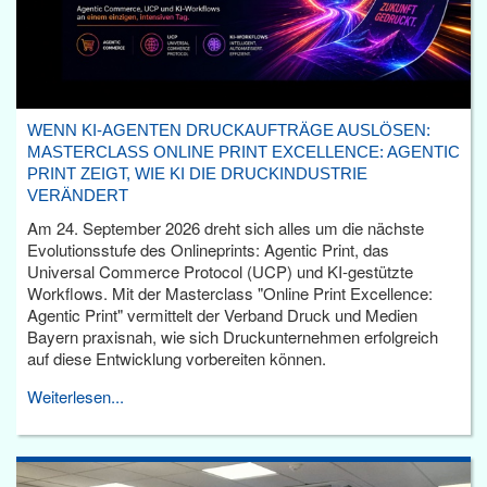
WENN KI-AGENTEN DRUCKAUFTRÄGE AUSLÖSEN:
MASTERCLASS ONLINE PRINT EXCELLENCE: AGENTIC
PRINT ZEIGT, WIE KI DIE DRUCKINDUSTRIE
VERÄNDERT
Am 24. September 2026 dreht sich alles um die nächste
Evolutionsstufe des Onlineprints: Agentic Print, das
Universal Commerce Protocol (UCP) und KI-gestützte
Workflows. Mit der Masterclass "Online Print Excellence:
Agentic Print" vermittelt der Verband Druck und Medien
Bayern praxisnah, wie sich Druckunternehmen erfolgreich
auf diese Entwicklung vorbereiten können.
Weiterlesen...