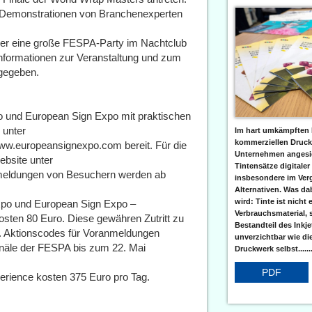
ve-Demonstrationen von Branchenexperten
er eine große FESPA-Party im Nachtclub
formationen zur Veranstaltung und zum
tgegeben.
o und European Sign Expo mit praktischen
 unter
Im hart umkämpften 
kommerziellen Druc
www.europeansignexpo.com bereit. Für die
Unternehmen angesic
ebsite unter
Tintensätze digitaler
meldungen von Besuchern werden ab
insbesondere im Verg
Alternativen. Was da
wird: Tinte ist nicht 
xpo und European Sign Expo –
Verbrauchsmaterial, 
kosten 80 Euro. Diese gewähren Zutritt zu
Bestandteil des Inkj
n. Aktionscodes für Voranmeldungen
unverzichtbar wie di
näle der FESPA bis zum 22. Mai
Druckwerk selbst......
PDF
perience kosten 375 Euro pro Tag.