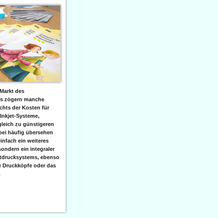
Markt des
ks zögern manche
hts der Kosten für
 Inkjet-Systeme,
leich zu günstigeren
bei häufig übersehen
einfach ein weiteres
sondern ein integraler
etdrucksystems, ebenso
e Druckköpfe oder das
.