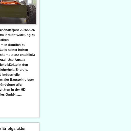
eschäftsjahr 2025/2026
 um ihre Entwicklung zu
ellten
men deutlich zu
Basis seiner hohen
emkompetenz erschließt
Dual- Use-Ansatz
iche Märkte in den
icherheit, Energie,
 industrielle
raler Baustein dieser
ündelung aller
itäten in der HD
es GmbH.......
er Erfolgsfaktor