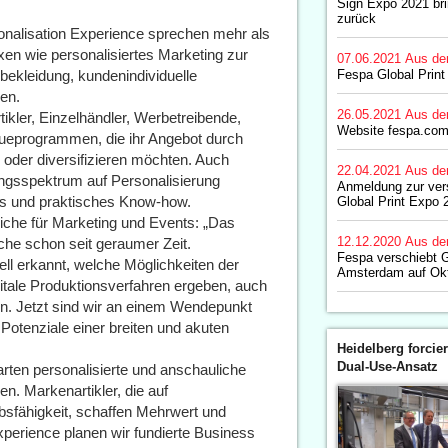
Sign Expo 2021 bri
zurück
nalisation Experience sprechen mehr als
n wie personalisiertes Marketing zur
07.06.2021
Aus de
bekleidung, kundenindividuelle
Fespa Global Prin
en.
26.05.2021
Aus de
tikler, Einzelhändler, Werbetreibende,
Website fespa.com 
eueprogrammen, die ihr Angebot durch
 oder diversifizieren möchten. Auch
22.04.2021
Aus de
stungsspektrum auf Personalisierung
Anmeldung zur ve
hts und praktisches Know-how.
Global Print Expo 
he für Marketing und Events: „Das
12.12.2020
Aus de
he schon seit geraumer Zeit.
Fespa verschiebt G
l erkannt, welche Möglichkeiten der
Amsterdam auf Ok
gitale Produktionsverfahren ergeben, auch
en. Jetzt sind wir an einem Wendepunkt
Potenziale einer breiten und akuten
Heidelberg forcier
Dual-Use-Ansatz
rten personalisierte und anschauliche
en. Markenartikler, die auf
bsfähigkeit, schaffen Mehrwert und
xperience planen wir fundierte Business