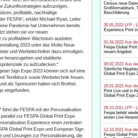
Census neue Daten
he Zukunftsstrategien aufzuzeigen.
Großformatdruck, T
zen, profitable, nachhaltige
Beschilderung
er FESPA“, erklärt Michael Ryan, Leiter
30.05.2022
LFP - L
ndene Pandemie hat Unternehmen bereits
Experience Print i
Jetzt stehen sie vor neuen
 zu profitablem Wachstum ausloten.
01.04.2022
Aus de
nstaltung 2023 unter das Motto Neue
Fespa Global Print
eister und Werbetechniker dazu ermutigen,
neuem Angebot
me heranzugehen und etablierte
spotenziale zu aufzudecken.“
08.02.2022
Aus de
Sämtliche Hauptaus
pean Sign Expo 2023 können sich auf eine
Global Print Expo 
 und Textildruck sowie Werbetechnik freuen.
 und als Sponsoren haben sich Brother,
20.01.2022
Aus de
s eingefunden.
Print Live und in A
Global Print Expo 
28.10.2021
LFP - L
ührt die FESPA mit der Personalisation
Fespa belebt wiede
 parallel zur FESPA Global Print Expo
ersten Live-Verans
Personalisation Experience einen zentralen
ESPA Global Print Expo und European Sign
12.10.2021
Aus de
Fespa Global Prin
te und Lösungen zur Personalisierung, die