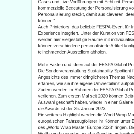
Cases und Live-Vorführungen mit Echtzeit-Perso
kommerzielle Bedeutung der Personalisierung vor
Personalisierung steckt, damit aus cleveren Ide
können.“
Auch Printeriors, das beliebte FESPA-Event für In
Experience integriert. Unter der Kuration von F
werden hier vielgestaltige Räume mit individualis
können verschiedene personalisierte Artikel konfi
teilnehmenden Ausstellern abholen.
Mehr Fakten und Ideen auf der FESPA Global Pri
Die Sonderveranstaltung Sustainability Spotlight 
Angesichts des immer dringlicheren Themas Nach
erfahren, wie sie ihre eigene Umweltbilanz aufpol
Zudem werden im Rahmen der FESPA Global Pri
verliehen. Zum ersten Mal seit 2020 können Beiträ
Auswahl geschafft haben, wieder in einer Galerie
die Awards ist der 25. Januar 2023.
Ein weiteres Highlight werden die World Wrap Mas
europäischen Fahrzeugfolierer ihr Können unter B
des „World Wrap Master Europe 2023“ ringen. Die
Wettbewerbe werden anschließend im weltweiten 