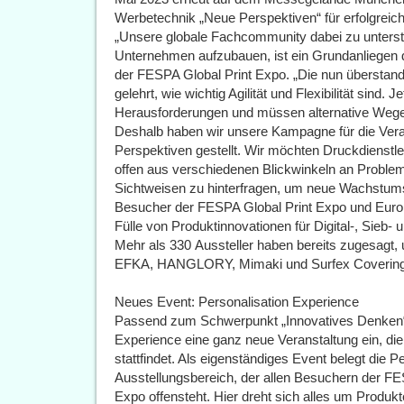
Werbetechnik „Neue Perspektiven“ für erfolgreic
„Unsere globale Fachcommunity dabei zu unterstüt
Unternehmen aufzubauen, ist ein Grundanliegen d
der FESPA Global Print Expo. „Die nun übersta
gelehrt, wie wichtig Agilität und Flexibilität sind. 
Herausforderungen und müssen alternative Wege
Deshalb haben wir unsere Kampagne für die Vera
Perspektiven gestellt. Wir möchten Druckdienstl
offen aus verschiedenen Blickwinkeln an Proble
Sichtweisen zu hinterfragen, um neue Wachstum
Besucher der FESPA Global Print Expo und Euro
Fülle von Produktinnovationen für Digital-, Sieb-
Mehr als 330 Aussteller haben bereits zugesagt,
EFKA, HANGLORY, Mimaki und Surfex Covering
Neues Event: Personalisation Experience
Passend zum Schwerpunkt „Innovatives Denken“ f
Experience eine ganz neue Veranstaltung ein, die
stattfindet. Als eigenständiges Event belegt die 
Ausstellungsbereich, der allen Besuchern der F
Expo offensteht. Hier dreht sich alles um Produk