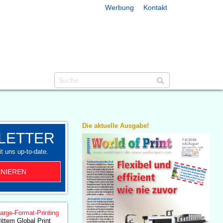
Werbung
Kontakt
Die aktuelle Ausgabe!
LETTER
t uns up-to-date.
NIEREN
arge-Format-Printing
ittem Global Print