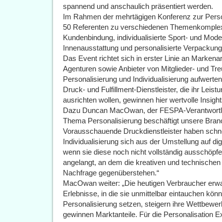
spannend und anschaulich präsentiert werden.
Im Rahmen der mehrtägigen Konferenz zur Perso
50 Referenten zu verschiedenen Themenkomplexe
Kundenbindung, individualisierte Sport- und Mode
Innenausstattung und personalisierte Verpackung
Das Event richtet sich in erster Linie an Markenar
Agenturen sowie Anbieter von Mitglieder- und Tr
Personalisierung und Individualisierung aufwerten
Druck- und Fulfillment-Dienstleister, die ihr Lei
ausrichten wollen, gewinnen hier wertvolle Insig
Dazu Duncan MacOwan, der FESPA-Verantwortlic
Thema Personalisierung beschäftigt unsere Branc
Vorausschauende Druckdienstleister haben schnel
Individualisierung sich aus der Umstellung auf di
wenn sie diese noch nicht vollständig ausschöpf
angelangt, an dem die kreativen und technischen 
Nachfrage gegenüberstehen.“
MacOwan weiter: „Die heutigen Verbraucher erwa
Erlebnisse, in die sie unmittelbar eintauchen könn
Personalisierung setzen, steigern ihre Wettbewer
gewinnen Marktanteile. Für die Personalisation E