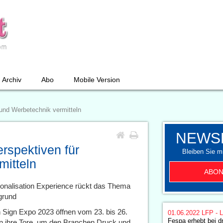
Archiv
Abo
Mobile Version
und Werbetechnik vermitteln
NEWS
spektiven für
Bleiben Sie mi
mitteln
ABON
onalisation Experience rückt das Thema
grund
Sign Expo 2023 öffnen vom 23. bis 26.
01.06.2022
LFP - L
Fespa erhebt bei dr
 ihre Tore, um den Branchen Druck und