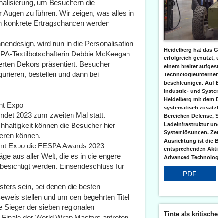
nalisierung, um Besuchern die
 Augen zu führen. Wir zeigen, was alles in
en konkrete Ertragschancen werden
nendesign, wird nun in die Personalisation
Heidelberg hat das G
ESPA-Textilbotschafterin Debbie McKeegan
erfolgreich genutzt,
ierten Dekors präsentiert. Besucher
einem breiter aufgest
gurieren, bestellen und dann bei
Technologieunterneh
beschleunigen. Auf 
Industrie- und Syst
Heidelberg mit dem 
nt Expo
systematisch zusätzl
findet 2023 zum zweiten Mal statt.
Bereichen Defense, S
haltigkeit können die Besucher hier
Ladeinfrastruktur und
Systemlösungen. Zent
ieren können.
Ausrichtung ist die B
nt Expo die FESPA Awards 2023
entsprechenden Aktiv
ge aus aller Welt, die es in die engere
Advanced Technologi
 besichtigt werden. Einsendeschluss für
PDF
ters sein, bei denen die besten
eweis stellen und um den begehrten Titel
 Sieger der sieben regionalen
Tinte als kritisch
Finale der World Wrap Masters antreten.