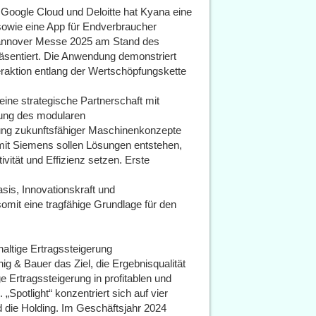
Google Cloud und Deloitte hat Kyana eine
sowie eine App für Endverbraucher
 Hannover Messe 2025 am Stand des
äsentiert. Die Anwendung demonstriert
teraktion entlang der Wertschöpfungskette
ine strategische Partnerschaft mit
lung des modularen
ung zukunftsfähiger Maschinenkonzepte
it Siemens sollen Lösungen entstehen,
ivität und Effizienz setzen. Erste
is, Innovationskraft und
mit eine tragfähige Grundlage für den
altige Ertragssteigerung
g & Bauer das Ziel, die Ergebnisqualität
e Ertragssteigerung in profitablen und
„Spotlight“ konzentriert sich auf vier
 die Holding. Im Geschäftsjahr 2024