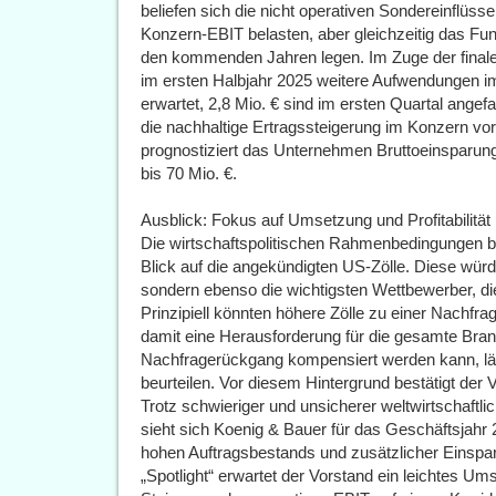
beliefen sich die nicht operativen Sondereinflüss
Konzern-EBIT belasten, aber gleichzeitig das Fun
den kommenden Jahren legen. Im Zuge der fina
im ersten Halbjahr 2025 weitere Aufwendungen im 
erwartet, 2,8 Mio. € sind im ersten Quartal ange
die nachhaltige Ertragssteigerung im Konzern vo
prognostiziert das Unternehmen Bruttoeinsparung
bis 70 Mio. €.
Ausblick: Fokus auf Umsetzung und Profitabilität
Die wirtschaftspolitischen Rahmenbedingungen b
Blick auf die angekündigten US-Zölle. Diese würd
sondern ebenso die wichtigsten Wettbewerber, di
Prinzipiell könnten höhere Zölle zu einer Nachfr
damit eine Herausforderung für die gesamte Branc
Nachfragerückgang kompensiert werden kann, läss
beurteilen. Vor diesem Hintergrund bestätigt der
Trotz schwieriger und unsicherer weltwirtschaftli
sieht sich Koenig & Bauer für das Geschäftsjahr 2
hohen Auftragsbestands und zusätzlicher Eins
„Spotlight“ erwartet der Vorstand ein leichtes U