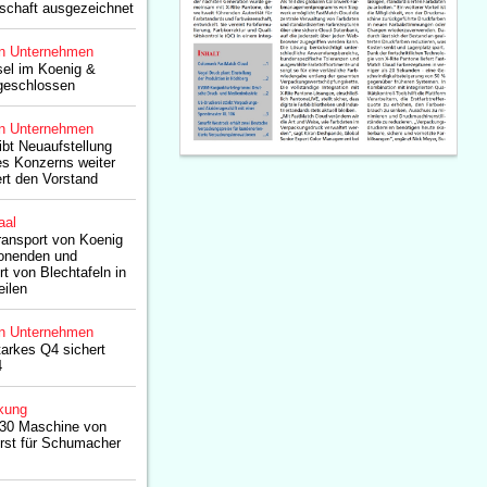
schaft ausgezeichnet
n Unternehmen
el im Koenig &
geschlossen
n Unternehmen
ibt Neuaufstellung
s Konzerns weiter
ert den Vorstand
aal
transport von Koenig
honenden und
rt von Blechtafeln in
eilen
n Unternehmen
arkes Q4 sichert
4
kung
130 Maschine von
rst für Schumacher