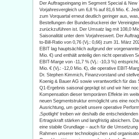
Der Auftragseingang im Segment Special & New 
Vorjahresvergleich um 6,8 % auf 81,6 Mio. €. Jedo
zum Vorquartal erneut deutlich geringer aus, was,
Bestellungen der Bundesdruckerei der Vereinigten
zurückzuführen ist. Der Umsatz lag mit 108,0 Mi
Saisonalität unter dem Vorjahreswert. Der Auftra
to-Bill-Ratio von 0,76 (Vj.: 0,66) zum 31. März 20
EBIT lag hauptsächlich aufgrund der vorgenannten 
Mio. €) und enthält anteilig den nicht operativen 
EBIT-Marge von -11,7 % (Vj.: -10,3 %) entspricht.
Mio. € (Vj.: -12,0 Mio. €), die operative EBIT-Marg
Dr. Stephen Kimmich, Finanzvorstand und stellve
Koenig & Bauer AG sowie verantwortlich für das 
Q1-Ergebnis saisonal geprägt ist und wir hier no
Kompensation dieser temporären Effekte im weite
neuen Segmentstruktur ermöglicht uns eine noch
Ausrichtung, um gezielt unsere operative Perfor
‚Spotlight‘ treiben wir deshalb die entscheidenden
Ertragskraft stärken und langfristig absichern. D
eine stabile Grundlage – auch für die Umsetzu
Rahmen unserer technologischen und organisato