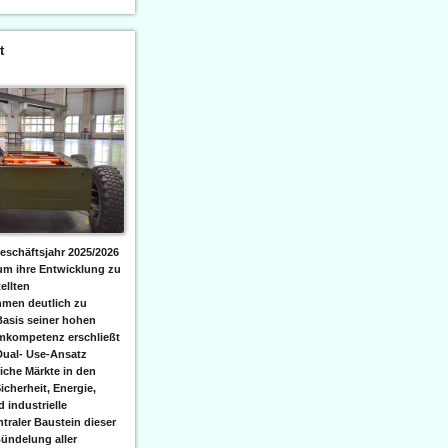
t
eschäftsjahr 2025/2026
 um ihre Entwicklung zu
ellten
men deutlich zu
Basis seiner hohen
emkompetenz erschließt
Dual- Use-Ansatz
iche Märkte in den
icherheit, Energie,
 industrielle
raler Baustein dieser
ündelung aller