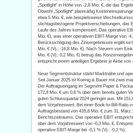
„Spotlight“ in Höhe von -2,8 Mio. €, die das Erg
Obwohl „Spotlight“ planmäßig Kosteneinsparungen
etwa 5 Mio. €, wie beispielsweise Wechselkurss
stichtagsbezogene Projektverschiebungen, das E
Laufe des Jahres kompensiert. Das operative EBIT 
Mio. €), was einer operativen EBIT-Marge von -4,5
Berücksichtigung des Zinsergebnisses ergibt sic
Mio. € (Vj.: -16,8 Mio. €). Nach Steuern vom Ei
Mio. € (Vj.: 0,2 Mio. €) betrug das Konzernergebnis
entspricht einem anteiligen Ergebnis je Aktie von -
Neue Segmentstruktur stärkt Marktnähe und ope
Seit Januar 2025 ist Koenig & Bauer mit zwei mar
Der Auftragseingang im Segment Paper & Packag
172,8 Mio. € um 0,6 % über dem bereits guten Vor
guten Schlussquartal 2024 geringer aus. Mit 151
dem Vorjahreswert. Bei einer Book-to-Bill-Ratio vo
Auftragsbestand von 439,8 Mio. € zum 31. März 
Berichtszeitraums. Das operative EBIT entspricht
über dem Vorjahreswert von -0,3 Mio. €. Entspre
operative EBIT-Marge bei -0,1 % (Vj.: -0,2 %).