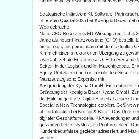
Grund bestätigen wir unsere bestehende Prognos
Strategische Initiativen: KI, Software, Partners
Im ersten Quartal 2025 hat Koenig & Bauer mehre
Weg gebracht:
Neue CFO-Besetzung: Mit Wirkung zum 1. Juli 20
Jahre als neuer Finanzvorstand (CFO) bestellt. 
eingetreten, um gemeinsam mit dem aktuellen C
Kimmich einen strukturierten Übergang zu gewähr
zwei Jahrzehnte Erfahrung als CFO in verschied
Sektor, in der Logistik und im Maschinenbau. Er 
Equity-Umfeldern und börsennotierten Gesellscha
finanzstrategische Expertise mit.
Ausgründung der Kyana GmbH: Ein zentrales Projek
Gründung der Koenig & Bauer Kyana GmbH. Zum 1.
der Holding geführte Digital-Einheit als eigens
Special & New Technologies etabliert. Geführt w
of Digitalisation bei Koenig & Bauer. Das Unterne
digitaler Geschäftsmodelle, KI-Anwendungen und
gesamten Lebenszyklus von Printprodukten. Durc
Kundenbedürfnisse gezielter adressiert und Mar
werden.