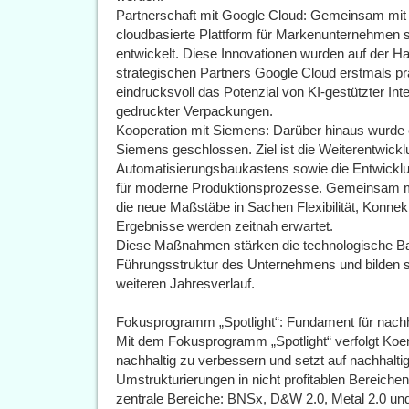
Partnerschaft mit Google Cloud: Gemeinsam mit 
cloudbasierte Plattform für Markenunternehmen 
entwickelt. Diese Innovationen wurden auf der
strategischen Partners Google Cloud erstmals pr
eindrucksvoll das Potenzial von KI-gestützter In
gedruckter Verpackungen.
Kooperation mit Siemens: Darüber hinaus wurde e
Siemens geschlossen. Ziel ist die Weiterentwick
Automatisierungsbaukastens sowie die Entwickl
für moderne Produktionsprozesse. Gemeinsam m
die neue Maßstäbe in Sachen Flexibilität, Konnekt
Ergebnisse werden zeitnah erwartet.
Diese Maßnahmen stärken die technologische Bas
Führungsstruktur des Unternehmens und bilden so
weiteren Jahresverlauf.
Fokusprogramm „Spotlight“: Fundament für nachh
Mit dem Fokusprogramm „Spotlight“ verfolgt Koeni
nachhaltig zu verbessern und setzt auf nachhaltig
Umstrukturierungen in nicht profitablen Bereichen. 
zentrale Bereiche: BNSx, D&W 2.0, Metal 2.0 und