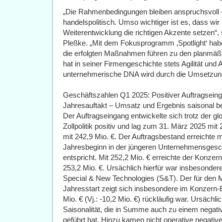
„Die Rahmenbedingungen bleiben anspruchsvoll – g
handelspolitisch. Umso wichtiger ist es, dass wir
Weiterentwicklung die richtigen Akzente setzen“,
Pleßke. „Mit dem Fokusprogramm ‚Spotlight‘ hab
die erfolgten Maßnahmen führen zu den planmäß
hat in seiner Firmengeschichte stets Agilität un
unternehmerische DNA wird durch die Umsetzung vo
Geschäftszahlen Q1 2025: Positiver Auftragsein
Jahresauftakt – Umsatz und Ergebnis saisonal be
Der Auftragseingang entwickelte sich trotz der g
Zollpolitik positiv und lag zum 31. März 2025 mi
mit 242,9 Mio. €. Der Auftragsbestand erreichte 
Jahresbeginn in der jüngeren Unternehmensges
entspricht. Mit 252,2 Mio. € erreichte der Konz
253,2 Mio. €. Ursächlich hierfür war insbesonder
Special & New Technologies (S&T). Der für den 
Jahresstart zeigt sich insbesondere im Konzern-E
Mio. € (Vj.: -10,2 Mio. €) rückläufig war. Ursächli
Saisonalität, die in Summe auch zu einem negati
geführt hat. Hinzu kamen nicht operative negati