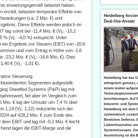
ebnis erwartungsgemäß belastet haben.
 erzielt, belasten temporäre Effekte von
Heidelberg forcier
chwankungen (ca. 2 Mio. €) und
Dual-Use-Ansatz
rgebnis. Diese Effekte werden jedoch im
lag somit bei -11,4 Mio. € (Vj.: -10,2
 % (Vj.: -4,0 %) entspricht. Unter
h ein Ergebnis vor Steuern (EBT) von -20,6
nkommen und vom Ertrag in Höhe von -2,6
 -23,2 Mio. € (Vj.: -16,6 Mio. €). Dies
1,40 € (Vj.: -1,01 €).
rative Steuerung
Heidelberg hat das G
ktorientierten Segmenten aufgestellt:
erfolgreich genutzt,
einem breiter aufgest
ing Sheetfed Systems (P&P) lag mit
Technologieunterneh
jahreswert, fiel aber im Vergleich zum
beschleunigen. Auf 
,6 Mio. € lag der Umsatz um 7,4 % über
Industrie- und Syst
n 1,14 (Vj.: 1,22) reduzierte sich der
Heidelberg mit dem 
2024 auf 428,2 Mio. € zum Ende des
systematisch zusätzl
Bereichen Defense, S
 dem EBIT und lag mit -0,1 Mio. € leicht
Ladeinfrastruktur und
chend lagen die EBIT-Marge und die
Systemlösungen. Zent
Ausrichtung ist die B