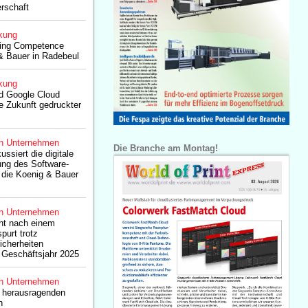
erschaft
kung
ging Competence
& Bauer in Radebeul
kung
d Google Cloud
ie Zukunft gedruckter
n Unternehmen
Die Branche am Montag!
ssiert die digitale
ung des Software-
 die Koenig & Bauer
n Unternehmen
ht nach einem
purt trotz
icherheiten
s Geschäftsjahr 2025
n Unternehmen
r herausragenden
n