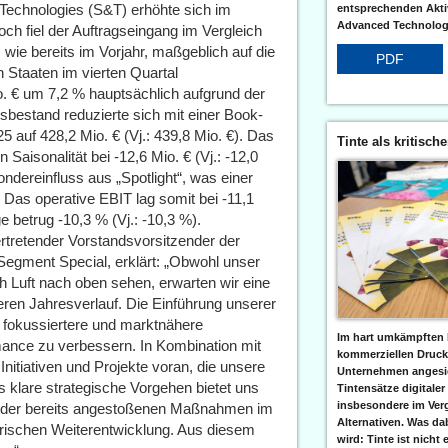
Technologies (S&T) erhöhte sich im
entsprechenden Aktiv
Advanced Technologi
ch fiel der Auftragseingang im Vergleich
 wie bereits im Vorjahr, maßgeblich auf die
PDF
 Staaten im vierten Quartal
o. € um 7,2 % hauptsächlich aufgrund der
gsbestand reduzierte sich mit einer Book-
25 auf 428,2 Mio. € (Vj.: 439,8 Mio. €). Das
Tinte als kritisch
Saisonalität bei -12,6 Mio. € (Vj.: -12,0
Sondereinfluss aus „Spotlight“, was einer
 Das operative EBIT lag somit bei -11,1
e betrug -10,3 % (Vj.: -10,3 %).
rtretender Vorstandsvorsitzender der
Segment Special, erklärt: „Obwohl unser
ch Luft nach oben sehen, erwarten wir eine
ren Jahresverlauf. Die Einführung unserer
 fokussiertere und marktnähere
Im hart umkämpften 
mance zu verbessern. In Kombination mit
kommerziellen Druc
 Initiativen und Projekte voran, die unsere
Unternehmen angesic
as klare strategische Vorgehen bietet uns
Tintensätze digitaler
insbesondere im Verg
ng der bereits angestoßenen Maßnahmen im
Alternativen. Was da
rischen Weiterentwicklung. Aus diesem
wird: Tinte ist nicht 