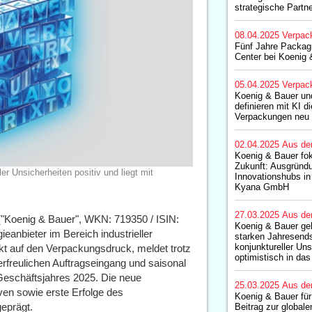
strategische Partn
08.04.2025
Verpac
Fünf Jahre Packa
Center bei Koenig 
05.04.2025
Verpac
Koenig & Bauer un
definieren mit KI d
Verpackungen neu
02.04.2025
Aus de
Koenig & Bauer foku
Zukunft: Ausgründ
er Unsicherheiten positiv und liegt mit
Innovationshubs in
Kyana GmbH
27.03.2025
Aus de
"Koenig & Bauer", WKN: 719350 / ISIN:
Koenig & Bauer ge
eanbieter im Bereich industrieller
starken Jahresends
konjunktureller Uns
auf den Verpackungsdruck, meldet trotz
optimistisch in da
rfreulichen Auftragseingang und saisonal
Geschäftsjahres 2025. Die neue
25.03.2025
Aus de
iven sowie erste Erfolge des
Koenig & Bauer fü
eprägt.
Beitrag zur globale