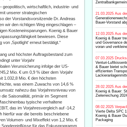
Zentralbankgemein
eopolitisch, wirtschaftlich, industrie- und
 mit unserer strategischen
21.03.2025
Aus de
Generationenwechs
 so der Vorstandsvorsitzende Dr. Andreas
Bauer-Vorstand ab
en wir den richtigen Weg eingeschlagen –
igen Kosteneinsparungen. Koenig & Bauer
12.03.2025
Aus de
d Anpassungsfähigkeit bewiesen. Diese
Koenig & Bauer tre
n ‚Spotlight‘ erneut bestätigt.“
und Governance de
voran und verklein
gang und höchster Auftragsbestand zum
07.03.2025
Drucks
dingt unter Vorjahr
Venturi-Luftkissen
lobalen Verunsicherung infolge der US-
& Bauer bietet sc
effizienten Transpo
t 245,2 Mio. € um 0,9 % über dem Vorjahr
Lackieranlagenmitt
mit 1.032,8 Mio. € den höchsten
chichte, was einem Zuwachs von 14,6 %
28.02.2025
Aus de
ernumsatz nahezu das Vorjahresniveau von
Koenig & Bauer: St
Zielerreichung 202
e die Saisonalität, primär im Segment
Maschinenbau typische verhaltene
08.02.2025
Verpac
BIT, das im Vorjahresvergleich auf -14,2
Vierte Delta SPC 
ch hierfür war die bereits beschriebene
Koenig & Bauer Du
ven Volumen- und Mixeffekt von 1,2 Mio. €
Packaging
ve Sondereinflüsse für das Fokusprogramm