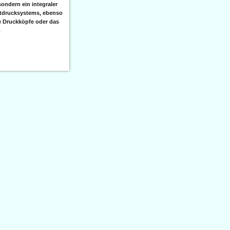
sondern ein integraler
etdrucksystems, ebenso
e Druckköpfe oder das
.