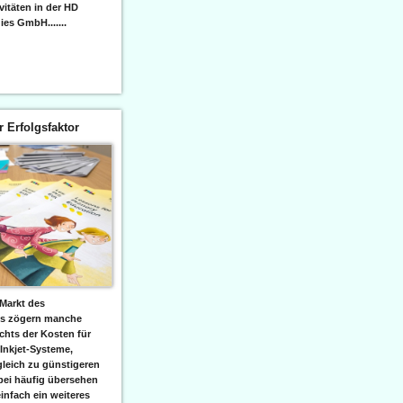
itäten in der HD
es GmbH.......
er Erfolgsfaktor
Markt des
ks zögern manche
hts der Kosten für
 Inkjet-Systeme,
leich zu günstigeren
bei häufig übersehen
einfach ein weiteres