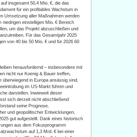
e auf insgesamt 50,4 Mio. €, die das
dament für ein profitables Wachstum in
len Umsetzung aller Maßnahmen werden
niedrigen einstelligen Mio. € Bereich
fallen, um das Projekt abzuschließen und
ranzutreiben. Für das Gesamtjahr 2025
en von 40 bis 50 Mio. € und für 2026 60
leiben herausfordernd – insbesondere mit
en nicht nur Koenig & Bauer treffen,
e überwiegend in Europa ansässig sind.
ageeintrübung im US-Markt führen und
he darstellen. Inwieweit dieser
t sich derzeit nicht abschließend
 Vorstand seine Prognose.
cher und geopolitischer Entwicklungen,
025 gut aufgestellt. Dank eines historisch
parungen aus dem Fokusprogramm
msatzwachstum auf 1,3 Mrd. € bei einer