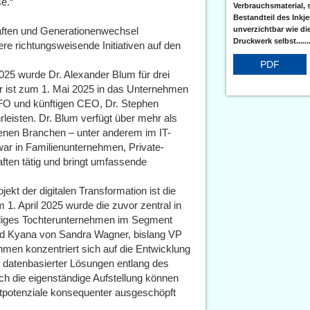
e.“
Verbrauchsmaterial, 
Bestandteil des Inkj
unverzichtbar wie di
chaften und Generationenwechsel
Druckwerk selbst......
re richtungsweisende Initiativen auf den
PDF
25 wurde Dr. Alexander Blum für drei
Er ist zum 1. Mai 2025 in das Unternehmen
FO und künftigen CEO, Dr. Stephen
leisten. Dr. Blum verfügt über mehr als
enen Branchen – unter anderem im IT-
war in Familienunternehmen, Private-
ften tätig und bringt umfassende
t der digitalen Transformation ist die
 April 2025 wurde die zuvor zentral in
tändiges Tochterunternehmen im Segment
ird Kyana von Sandra Wagner, bislang VP
hmen konzentriert sich auf die Entwicklung
 datenbasierter Lösungen entlang des
h die eigenständige Aufstellung können
ktpotenziale konsequenter ausgeschöpft