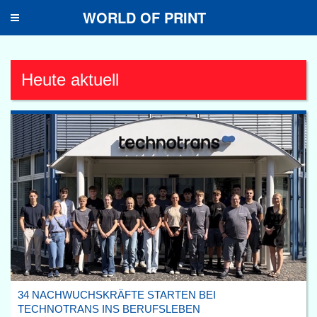
WORLD OF PRINT
Toggle
navigation
Heute aktuell
34 NACHWUCHSKRÄFTE STARTEN BEI
TECHNOTRANS INS BERUFSLEBEN