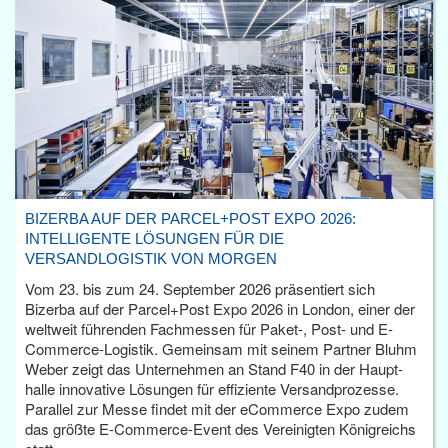
BIZERBA AUF DER PARCEL+POST EXPO 2026:
INTELLIGENTE LÖSUNGEN FÜR DIE
VERSANDLOGISTIK VON MORGEN
Vom 23. bis zum 24. September 2026 präsentiert sich
Bizerba auf der Parcel+Post Expo 2026 in London, einer der
weltweit führenden Fachmessen für Paket-, Post- und E-
Commerce-Logistik. Gemeinsam mit seinem Partner Bluhm
Weber zeigt das Unternehmen an Stand F40 in der Haupt­
halle innovative Lösungen für effiziente Versandprozesse.
Parallel zur Messe findet mit der eCommerce Expo zudem
das größte E-Commerce-Event des Vereinigten Königreichs