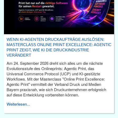
WENN KI-AGENTEN DRUCKAUFTRÄGE AUSLÖSEN:
MASTERCLASS ONLINE PRINT EXCELLENCE: AGENTIC
PRINT ZEIGT, WIE KI DIE DRUCKINDUSTRIE
VERÄNDERT
Am 24. September 2026 dreht sich alles um die nächste
Evolutionsstufe des Onlineprints: Agentic Print, das
Universal Commerce Protocol (UCP) und KI-gestützte
Workflows. Mit der Masterclass "Online Print Excellence:
Agentic Print" vermittelt der Verband Druck und Medien
Bayern praxisnah, wie sich Druckunternehmen erfolgreich
auf diese Entwicklung vorbereiten können.
Weiterlesen...