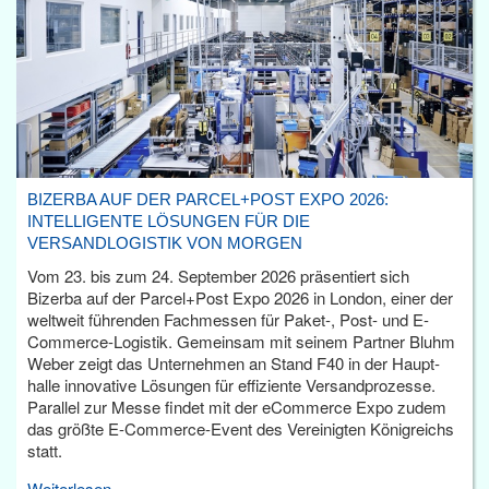
BIZERBA AUF DER PARCEL+POST EXPO 2026:
INTELLIGENTE LÖSUNGEN FÜR DIE
VERSANDLOGISTIK VON MORGEN
Vom 23. bis zum 24. September 2026 präsentiert sich
Bizerba auf der Parcel+Post Expo 2026 in London, einer der
weltweit führenden Fachmessen für Paket-, Post- und E-
Commerce-Logistik. Gemeinsam mit seinem Partner Bluhm
Weber zeigt das Unternehmen an Stand F40 in der Haupt­
halle innovative Lösungen für effiziente Versandprozesse.
Parallel zur Messe findet mit der eCommerce Expo zudem
das größte E-Commerce-Event des Vereinigten Königreichs
statt.
Weiterlesen...