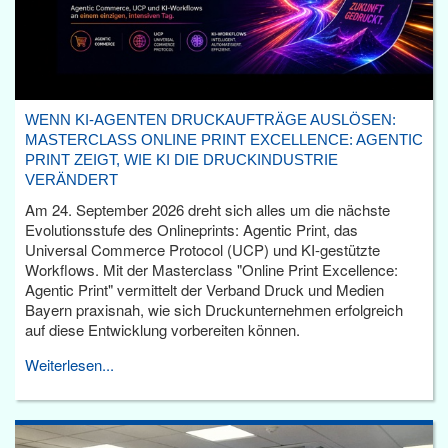
WENN KI-AGENTEN DRUCKAUFTRÄGE AUSLÖSEN:
MASTERCLASS ONLINE PRINT EXCELLENCE: AGENTIC
PRINT ZEIGT, WIE KI DIE DRUCKINDUSTRIE
VERÄNDERT
Am 24. September 2026 dreht sich alles um die nächste
Evolutionsstufe des Onlineprints: Agentic Print, das
Universal Commerce Protocol (UCP) und KI-gestützte
Workflows. Mit der Masterclass "Online Print Excellence:
Agentic Print" vermittelt der Verband Druck und Medien
Bayern praxisnah, wie sich Druckunternehmen erfolgreich
auf diese Entwicklung vorbereiten können.
Weiterlesen...