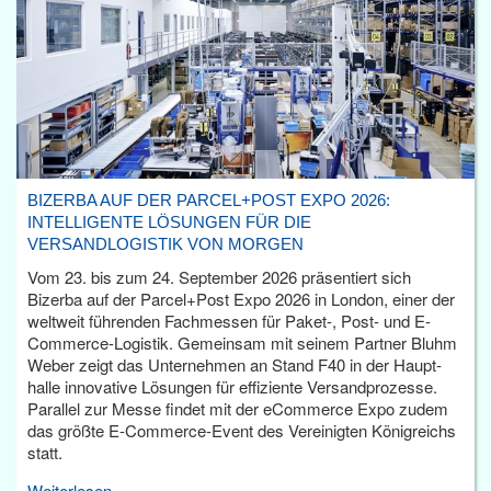
BIZERBA AUF DER PARCEL+POST EXPO 2026:
INTELLIGENTE LÖSUNGEN FÜR DIE
VERSANDLOGISTIK VON MORGEN
Vom 23. bis zum 24. September 2026 präsentiert sich
Bizerba auf der Parcel+Post Expo 2026 in London, einer der
weltweit führenden Fachmessen für Paket-, Post- und E-
Commerce-Logistik. Gemeinsam mit seinem Partner Bluhm
Weber zeigt das Unternehmen an Stand F40 in der Haupt­
halle innovative Lösungen für effiziente Versandprozesse.
Parallel zur Messe findet mit der eCommerce Expo zudem
das größte E-Commerce-Event des Vereinigten Königreichs
statt.
Weiterlesen...