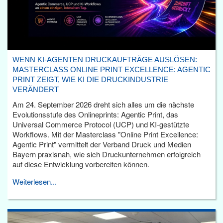
WENN KI-AGENTEN DRUCKAUFTRÄGE AUSLÖSEN:
MASTERCLASS ONLINE PRINT EXCELLENCE: AGENTIC
PRINT ZEIGT, WIE KI DIE DRUCKINDUSTRIE
VERÄNDERT
Am 24. September 2026 dreht sich alles um die nächste
Evolutionsstufe des Onlineprints: Agentic Print, das
Universal Commerce Protocol (UCP) und KI-gestützte
Workflows. Mit der Masterclass "Online Print Excellence:
Agentic Print" vermittelt der Verband Druck und Medien
Bayern praxisnah, wie sich Druckunternehmen erfolgreich
auf diese Entwicklung vorbereiten können.
Weiterlesen...