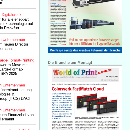
en
& Digitaldruck
für alle erlebbar:
Drucktechnologie auf
in Frankfurt
n Unternehmen
m neuen Director
ernannt
arge-Format-Printing
Die Branche am Montag!
ower to Move mit
Large-Format-
FESPA 2025
n Unternehmen
 übernimmt Leitung
ologies &
roup (ITCG) DACH
n Unternehmen
neuen Finanzchef von
 ernannt