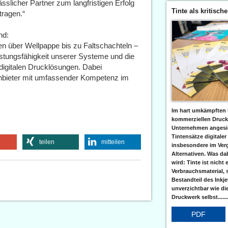
ässlicher Partner zum langfristigen Erfolg
Tinte als kritisch
tragen.“
nd:
en über Wellpappe bis zu Faltschachteln –
istungsfähigkeit unserer Systeme und die
digitalen Drucklösungen. Dabei
sanbieter mit umfassender Kompetenz im
Im hart umkämpften 
kommerziellen Druc
Unternehmen angesic
Tintensätze digitaler
teilen
mitteilen
insbesondere im Verg
Alternativen. Was da
wird: Tinte ist nicht 
Verbrauchsmaterial, 
Bestandteil des Inkj
unverzichtbar wie di
Druckwerk selbst......
PDF