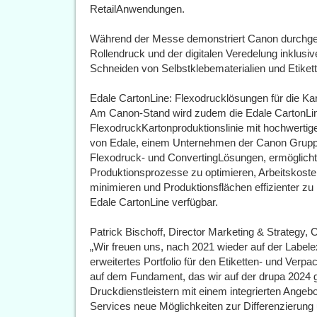
RetailAnwendungen.
Während der Messe demonstriert Canon durchge
Rollendruck und der digitalen Veredelung inklus
Schneiden von Selbstklebematerialien und Etikett
Edale CartonLine: Flexodrucklösungen für die Ka
Am Canon-Stand wird zudem die Edale CartonLine
FlexodruckKartonproduktionslinie mit hochwertig
von Edale, einem Unternehmen der Canon Grupp
Flexodruck- und ConvertingLösungen, ermöglicht
Produktionsprozesse zu optimieren, Arbeitskost
minimieren und Produktionsflächen effizienter zu 
Edale CartonLine verfügbar.
Patrick Bischoff, Director Marketing & Strategy,
„Wir freuen uns, nach 2021 wieder auf der Label
erweitertes Portfolio für den Etiketten- und Ver
auf dem Fundament, das wir auf der drupa 2024 ge
Druckdienstleistern mit einem integrierten Ange
Services neue Möglichkeiten zur Differenzierung