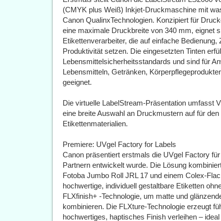
(CMYK plus Weiß) Inkjet-Druckmaschine mit wass
Canon QualinxTechnologien. Konzipiert für Druc
eine maximale Druckbreite von 340 mm, eignet s
Etikettenverarbeiter, die auf einfache Bedienung, 
Produktivität setzen. Die eingesetzten Tinten erf
Lebensmittelsicherheitsstandards und sind für
Lebensmitteln, Getränken, Körperpflegeprodukte
geeignet.
Die virtuelle LabelStream-Präsentation umfasst V
eine breite Auswahl an Druckmustern auf für den
Etikettenmaterialien.
Premiere: UVgel Factory for Labels
Canon präsentiert erstmals die UVgel Factory für
Partnern entwickelt wurde. Die Lösung kombinier
Fotoba Jumbo Roll JRL 17 und einem Colex-Flach
hochwertige, individuell gestaltbare Etiketten oh
FLXfinish+ -Technologie, um matte und glänzende
kombinieren. Die FLXture-Technologie erzeugt fühl
hochwertiges, haptisches Finish verleihen – idea