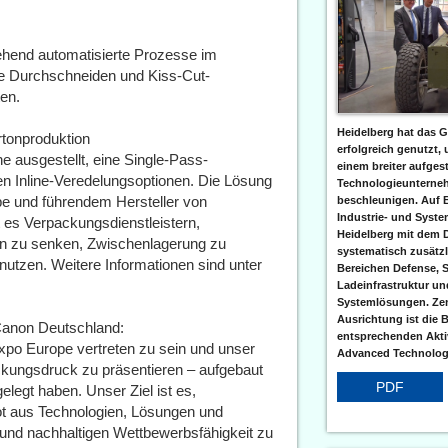
hend automatisierte Prozesse im
ive Durchschneiden und Kiss-Cut-
en.
Heidelberg hat das G
rtonproduktion
erfolgreich genutzt,
 ausgestellt, eine Single-Pass-
einem breiter aufgest
en Inline-Veredelungsoptionen. Die Lösung
Technologieunterneh
e und führendem Hersteller von
beschleunigen. Auf 
Industrie- und Syst
 es Verpackungsdienstleistern,
Heidelberg mit dem 
en zu senken, Zwischenlagerung zu
systematisch zusätzl
nutzen. Weitere Informationen sind unter
Bereichen Defense, S
Ladeinfrastruktur und
Systemlösungen. Zent
Ausrichtung ist die B
 Canon Deutschland:
entsprechenden Aktiv
expo Europe vertreten zu sein und unser
Advanced Technologi
packungsdruck zu präsentieren – aufgebaut
PDF
legt haben. Unser Ziel ist es,
bot aus Technologien, Lösungen und
 und nachhaltigen Wettbewerbsfähigkeit zu