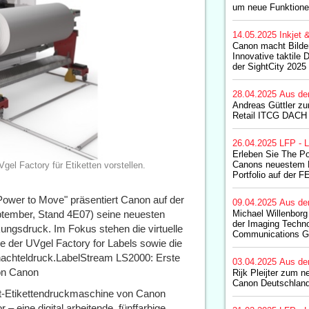
um neue Funktion
14.05.2025
Inkjet 
Canon macht Bilder 
Innovative taktile 
der SightCity 2025 
28.04.2025
Aus de
Andreas Güttler zu
Retail ITCG DACH 
26.04.2025
LFP - L
Erleben Sie The P
Canons neuestem 
el Factory für Etiketten vorstellen.
Portfolio auf der 
ower to Move" präsentiert Canon auf der
09.04.2025
Aus de
ptember, Stand 4E07) seine neuesten
Michael Willenborg
der Imaging Techn
kungsdruck. Im Fokus stehen die virtuelle
Communications G
e der UVgel Factory for Labels sowie die
chachteldruck.LabelStream LS2000: Erste
03.04.2025
Aus de
e von Canon
Rijk Pleijter zum 
Canon Deutschland
et-Etikettendruckmaschine von Canon
– eine digital arbeitende, fünffarbige