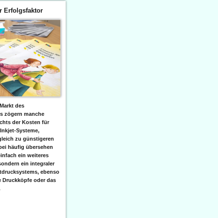
er Erfolgsfaktor
Markt des
ks zögern manche
hts der Kosten für
 Inkjet-Systeme,
leich zu günstigeren
bei häufig übersehen
einfach ein weiteres
sondern ein integraler
etdrucksystems, ebenso
e Druckköpfe oder das
.