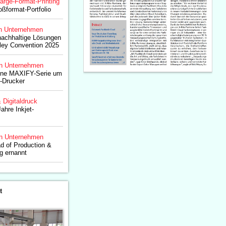
arge-Format-Printing
oßformat-Portfolio
n Unternehmen
nachhaltige Lösungen
lley Convention 2025
n Unternehmen
eine MAXIFY-Serie um
-Drucker
& Digitaldruck
ahre Inkjet-
n Unternehmen
ad of Production &
g ernannt
t