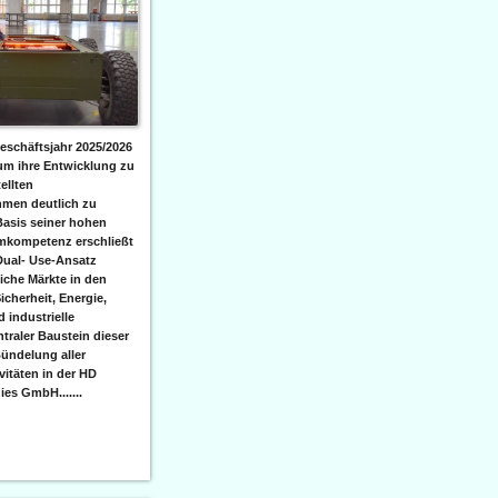
eschäftsjahr 2025/2026
 um ihre Entwicklung zu
ellten
men deutlich zu
Basis seiner hohen
emkompetenz erschließt
Dual- Use-Ansatz
iche Märkte in den
icherheit, Energie,
 industrielle
raler Baustein dieser
ündelung aller
itäten in der HD
es GmbH.......