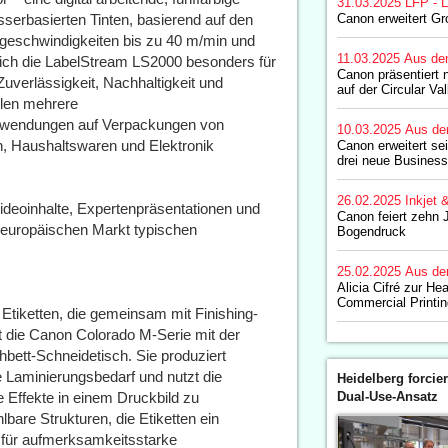
31.03.2025
LFP - L
erbasierten Tinten, basierend auf den
Canon erweitert Gr
kgeschwindigkeiten bis zu 40 m/min und
11.03.2025
Aus de
ich die LabelStream LS2000 besonders für
Canon präsentiert 
Zuverlässigkeit, Nachhaltigkeit und
auf der Circular Va
üllen mehrere
 Anwendungen auf Verpackungen von
10.03.2025
Aus de
n, Haushaltswaren und Elektronik
Canon erweitert s
drei neue Business
26.02.2025
Inkjet 
ideoinhalte, Expertenpräsentationen und
Canon feiert zehn J
 europäischen Markt typischen
Bogendruck
25.02.2025
Aus de
Alicia Cifré zur He
Commercial Printin
 Etiketten, die gemeinsam mit Finishing-
t die Canon Colorado M-Serie mit der
bett-Schneidetisch. Sie produziert
ne Laminierungsbedarf und nutzt die
Heidelberg forcier
 Effekte in einem Druckbild zu
Dual-Use-Ansatz
bare Strukturen, die Etiketten ein
l für aufmerksamkeitsstarke