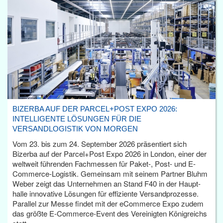
BIZERBA AUF DER PARCEL+POST EXPO 2026:
INTELLIGENTE LÖSUNGEN FÜR DIE
VERSANDLOGISTIK VON MORGEN
Vom 23. bis zum 24. September 2026 präsentiert sich
Bizerba auf der Parcel+Post Expo 2026 in London, einer der
weltweit führenden Fachmessen für Paket-, Post- und E-
Commerce-Logistik. Gemeinsam mit seinem Partner Bluhm
Weber zeigt das Unternehmen an Stand F40 in der Haupt­
halle innovative Lösungen für effiziente Versandprozesse.
Parallel zur Messe findet mit der eCommerce Expo zudem
das größte E-Commerce-Event des Vereinigten Königreichs